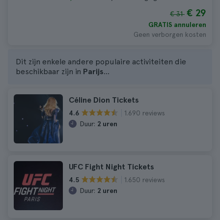
€ 29
€ 31
GRATIS annuleren
Geen verborgen kosten
Dit zijn enkele andere populaire activiteiten die
beschikbaar zijn in
Parijs
...
Céline Dion Tickets
1.690 reviews
4.6
Duur:
2 uren
UFC Fight Night Tickets
1.650 reviews
4.5
Duur:
2 uren