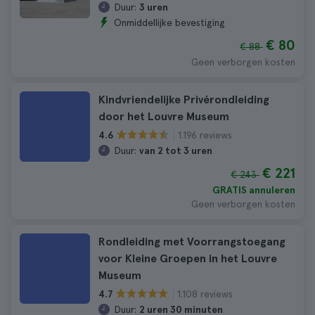
Duur:
3 uren
Onmiddellijke bevestiging
€ 80
€ 88
Geen verborgen kosten
Kindvriendelijke Privérondleiding
door het Louvre Museum
1.196 reviews
4.6
Duur:
van 2 tot 3 uren
€ 221
€ 243
GRATIS annuleren
Geen verborgen kosten
Rondleiding met Voorrangstoegang
voor Kleine Groepen in het Louvre
Museum
1.108 reviews
4.7
Duur:
2 uren 30 minuten