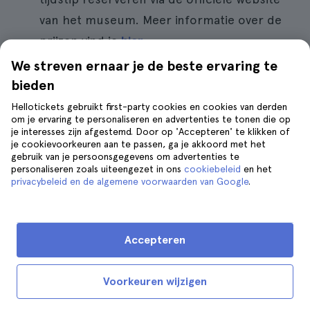
van het museum. Meer informatie over de
prijzen vind je
hier
.
We streven ernaar je de beste ervaring te
Waar eten
: in het Louvre zijn een café en
bieden
een restaurant. Dit is het meest aan te
Hellotickets gebruikt first-party cookies en cookies van derden
raden als je het museum bezoekt. In de
om je ervaring te personaliseren en advertenties te tonen die op
omgeving is het echter wat moeilijker om
je interesses zijn afgestemd. Door op 'Accepteren' te klikken of
je cookievoorkeuren aan te passen, ga je akkoord met het
eetgelegenheden te vinden. Als je meer
gebruik van je persoonsgegevens om advertenties te
personaliseren zoals uiteengezet in ons
informatie wilt, lees dan het bericht
cookiebeleid
en het
waar
privacybeleid en de algemene voorwaarden van Google
.
eten in de buurt van het Louvre
.
Bezoek de winkel
: ik raad je ten zeerste
aan om de
winkel
te bezoeken, maar ik
Accepteren
waarschuw je alvast dat je alles wilt
hebben, dus als je budget beperkt is, denk
Voorkeuren wijzigen
dan twee keer na.