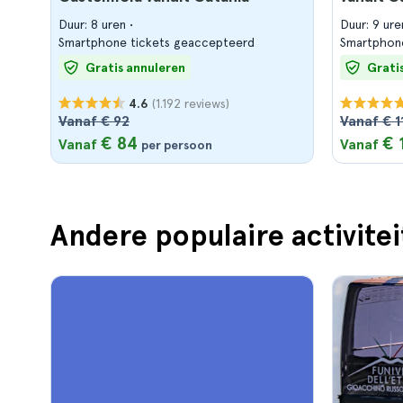
Duur: 8 uren
Duur: 9 ur
Smartphone tickets geaccepteerd
Smartphon
Gratis annuleren
Grati
(1.192 reviews)
4.6
Vanaf € 92
Vanaf € 1
€ 84
€ 
Vanaf
Vanaf
per persoon
Andere populaire activitei