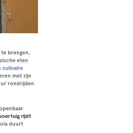
r te brengen,
pische eten
n
culinaire
eren met zijn
uur rondrijden
t openbaar
voertuig rijdt
mola duurt