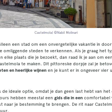
Castelmola| ©Nabil Molinari
 alleen een stad om een onvergetelijke vakantie in doo
 omliggende steden te verkennen. Als je graag het ty
n elke plaats die je bezoekt, dan raad ik je aan om ee
stelmola te maken. Dit pittoreske dorpje zal je betov
eten en heerlijke wijnen
en je kunt er in ongeveer vier 
s de ideale optie, omdat je dan geen last hebt van he
tours hebben meestal een
gids die in een
comfortabel
ust naar je bestemming te brengen. De rit naar Castel
uur.