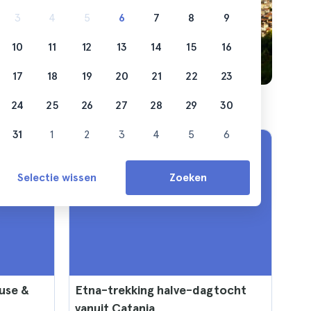
3
4
5
6
7
8
9
10
11
12
13
14
15
16
17
18
19
20
21
22
23
24
25
26
27
28
29
30
31
1
2
3
4
5
6
Selectie wissen
Zoeken
use &
Etna-trekking halve-dagtocht
vanuit Catania