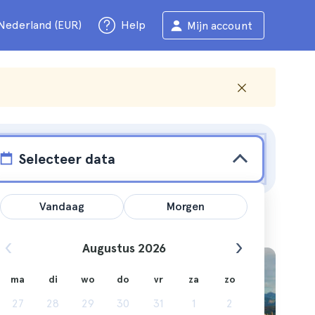
Nederland (EUR)
Help
Mijn account
Selecteer data
Vandaag
Morgen
Augustus 2026
ma
di
wo
do
vr
za
zo
ia zullen
27
28
29
30
31
1
2