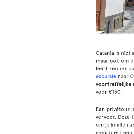
Catania is niet
maar ook om de
leert kennen va
excursie
naar Ca
voortreffelijke 
voor €150.
Een privétour i
vervoer. Deze 
om je in alle r
gemiddeld een 