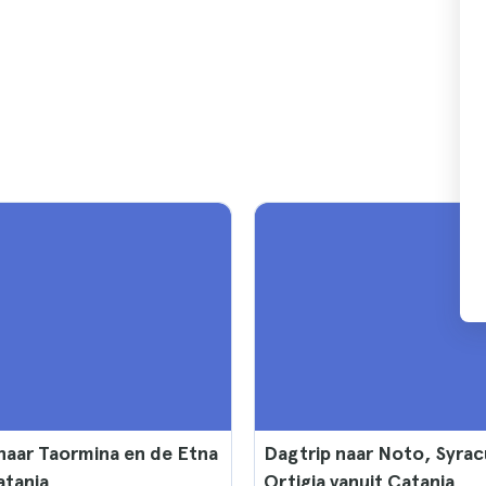
naar Taormina en de Etna
Dagtrip naar Noto, Syrac
atania
Ortigia vanuit Catania