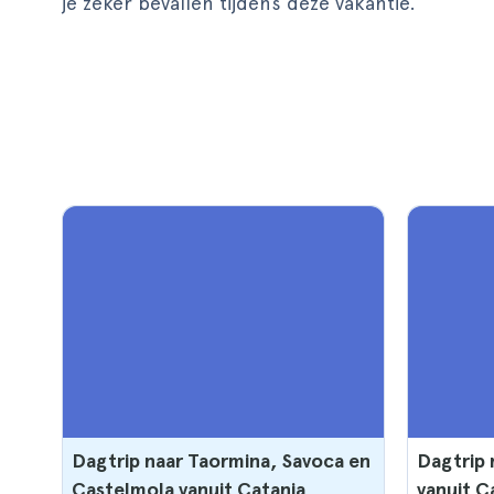
je zeker bevallen tijdens deze vakantie.
Dagtrip naar Taormina, Savoca en
Dagtrip 
Castelmola vanuit Catania
vanuit C