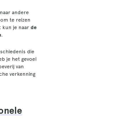
 naar andere
 om te reizen
t kun je naar
de
n
.
schiedenis die
eb je het gevoel
everij van
sche verkenning
ionele