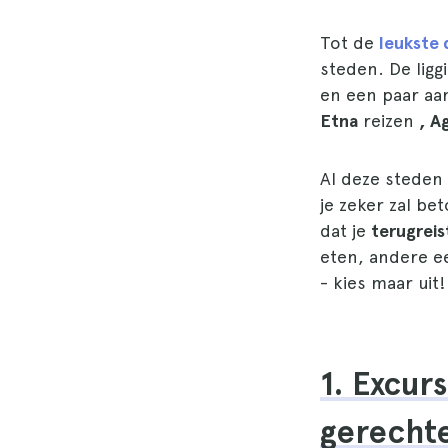
Tot de
leukste 
steden. De ligg
en een paar aa
Etna
reizen
, A
Al deze steden
je zeker zal be
dat je
terugreist
eten, andere e
- kies maar uit!
1. Excur
gerechte