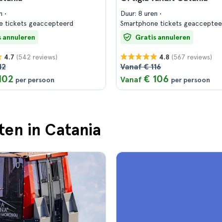
en
Duur: 8 uren
e tickets geaccepteerd
Smartphone tickets geacceptee
s annuleren
Gratis annuleren
(542 reviews)
(567 reviews)
4.7
4.8
12
Vanaf € 116
102
€ 106
Vanaf
per persoon
per persoon
ten in Catania