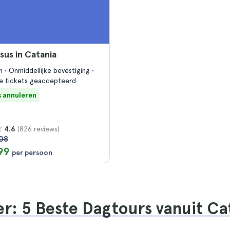
us in Catania
en
Onmiddellijke bevestiging
e tickets geaccepteerd
s annuleren
(826 reviews)
4.6
108
99
per persoon
r: 5 Beste Dagtours vanuit Ca