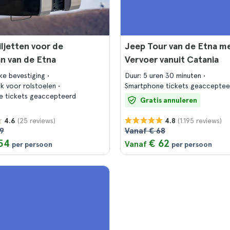
ljetten voor de
Jeep Tour van de Etna m
n van de Etna
Vervoer vanuit Catania
jke bevestiging
Duur: 5 uren 30 minuten
jk voor rolstoelen
Smartphone tickets geacceptee
e tickets geaccepteerd
Gratis annuleren
(25 reviews)
(1.195 reviews)
4.6
4.8
59
Vanaf € 68
54
€ 62
Vanaf
per persoon
per persoon