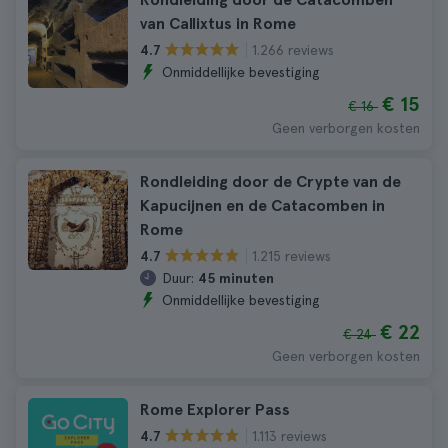
van Callixtus in Rome
1.266 reviews
4.7
Onmiddellijke bevestiging
€ 15
€ 16
Geen verborgen kosten
Rondleiding door de Crypte van de
Kapucijnen en de Catacomben in
Rome
1.215 reviews
4.7
Duur:
45 minuten
Onmiddellijke bevestiging
€ 22
€ 24
Geen verborgen kosten
Rome Explorer Pass
1.113 reviews
4.7