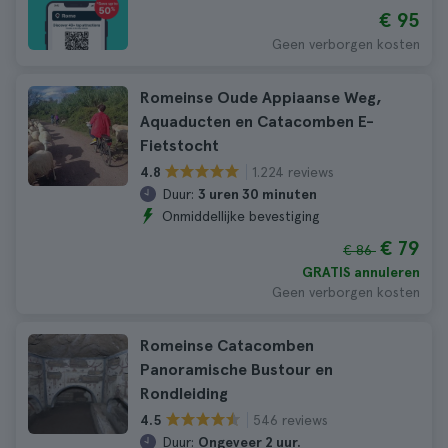
€ 95
Geen verborgen kosten
Romeinse Oude Appiaanse Weg,
Aquaducten en Catacomben E-
Fietstocht
1.224 reviews
4.8
Duur:
3 uren 30 minuten
Onmiddellijke bevestiging
€ 79
€ 86
GRATIS annuleren
Geen verborgen kosten
Romeinse Catacomben
Panoramische Bustour en
Rondleiding
546 reviews
4.5
Duur:
Ongeveer 2 uur.