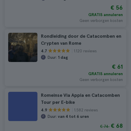
€ 56
GRATIS annuleren
Geen verborgen kosten
Rondleiding door de Catacomben en
Crypten van Rome
1.120 reviews
4.7
Duur:
1 dag
€ 61
GRATIS annuleren
Geen verborgen kosten
Romeinse Via Appia en Catacomben
Tour per E-bike
1.582 reviews
4.9
Duur:
van 4 tot 6 uren
€ 68
€ 74