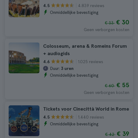
4.839 reviews
4.5
Onmiddellijke bevestiging
€ 30
€ 33
Geen verborgen kosten
Colosseum, arena & Romeins Forum
+ audiogids
1.025 reviews
4.6
Duur:
3 uren
Onmiddellijke bevestiging
€ 55
€ 60
Geen verborgen kosten
Tickets voor Cinecittà World in Rome
1.440 reviews
4.5
Onmiddellijke bevestiging
€ 39
€ 42