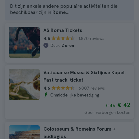
Dit zijn enkele andere populaire activiteiten die
beschikbaar zijn in
Rome
...
AS Roma Tickets
1.870 reviews
4.5
Duur:
2 uren
Vaticaanse Musea & Sixtijnse Kapel:
Fast track-ticket
6.007 reviews
4.6
Onmiddellijke bevestiging
€ 42
€ 46
Geen verborgen kosten
Colosseum & Romeins Forum +
audiogids