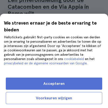
Catacomben en de Via Appia in
Rome wilt
We streven ernaar je de beste ervaring te
bieden
Hellotickets gebruikt first-party cookies en cookies van derden
om je ervaring te personaliseren en advertenties te tonen die op
je interesses zijn afgestemd. Door op 'Accepteren' te klikken of
je cookievoorkeuren aan te passen, ga je akkoord met het
gebruik van je persoonsgegevens om advertenties te
personaliseren zoals uiteengezet in ons
cookiebeleid
en het
privacybeleid en de algemene voorwaarden van Google
.
Accepteren
Voorkeuren wijzigen
Rome - Oude Via Appia|©TRAVELINGFOREVER1