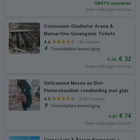
GRATIS annuleren
Geen verborgen kosten
Colosseum Gladiator Arena &
Mamertine Gevangenis Tickets
24 reviews
4.6
Onmiddellijke bevestiging
€ 32
€ 35
Geen verborgen kosten
Vaticaanse Musea en Sint-
Pietersbasiliek: rondleiding met gids
2.140 reviews
4.5
Onmiddellijke bevestiging
€ 74
€ 81
Geen verborgen kosten
Colosseum & Forum Romanum +