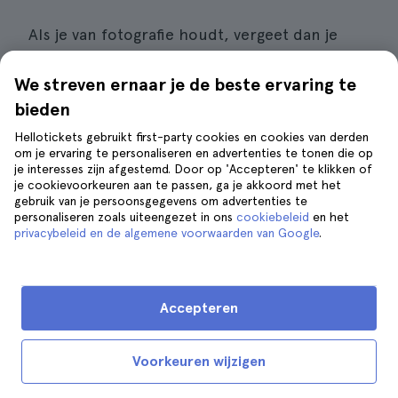
Als je van fotografie houdt, vergeet dan je
camera niet, want je kunt spectaculaire
landschapsfoto's
maken. Naast al het
We streven ernaar je de beste ervaring te
bovenstaande is het ook gebruikelijk om te
bieden
gaan
kajakken of paddleboarden
. Je kunt
Hellotickets gebruikt first-party cookies en cookies van derden
natuurlijk ook gewoon van de stranden
om je ervaring te personaliseren en advertenties te tonen die op
je interesses zijn afgestemd. Door op 'Accepteren' te klikken of
genieten.
je cookievoorkeuren aan te passen, ga je akkoord met het
gebruik van je persoonsgegevens om advertenties te
personaliseren zoals uiteengezet in ons
cookiebeleid
en het
privacybeleid en de algemene voorwaarden van Google
.
9. Maak een jeeptour
Accepteren
Voorkeuren wijzigen