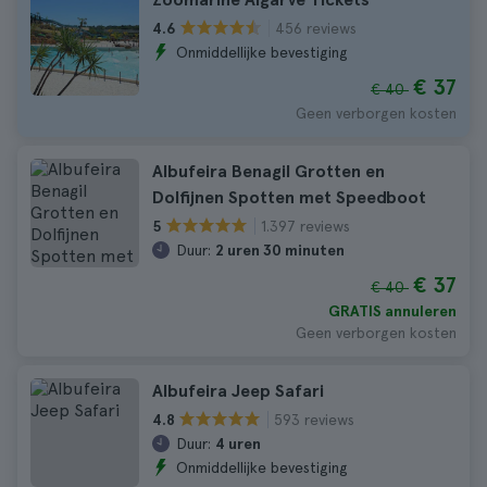
456 reviews
4.6
Onmiddellijke bevestiging
€ 37
€ 40
Geen verborgen kosten
Albufeira Benagil Grotten en
Dolfijnen Spotten met Speedboot
1.397 reviews
5
Duur:
2 uren 30 minuten
€ 37
€ 40
GRATIS annuleren
Geen verborgen kosten
Albufeira Jeep Safari
593 reviews
4.8
Duur:
4 uren
Onmiddellijke bevestiging