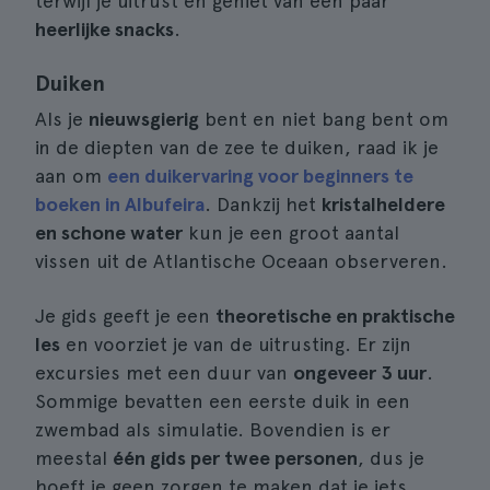
terwijl je uitrust en geniet van een paar
heerlijke snacks
.
Duiken
Als je
nieuwsgierig
bent en niet bang bent om
in de diepten van de zee te duiken, raad ik je
aan om
een duikervaring voor beginners te
boeken in Albufeira
. Dankzij het
kristalheldere
en schone water
kun je een groot aantal
vissen uit de Atlantische Oceaan observeren.
Je gids geeft je een
theoretische en praktische
les
en voorziet je van de uitrusting. Er zijn
excursies met een duur van
ongeveer 3 uur
.
Sommige bevatten een eerste duik in een
zwembad als simulatie. Bovendien is er
meestal
één gids per twee personen
, dus je
hoeft je geen zorgen te maken dat je iets