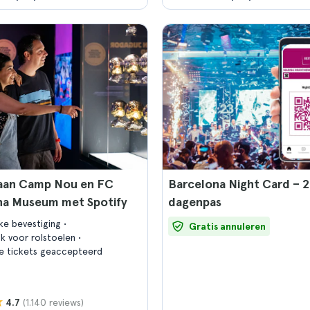
aan Camp Nou en FC
Barcelona Night Card – 2
na Museum met Spotify
dagenpas
jke bevestiging
Gratis annuleren
jk voor rolstoelen
e tickets geaccepteerd
(1.140 reviews)
4.7