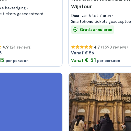
Wijntour
jke bevestiging
e tickets geaccepteerd
Duur: van 6 tot 7 uren
Smartphone tickets geacceptee
Gratis annuleren
(24 reviews)
(1.590 reviews)
4.9
4.7
6
Vanaf € 56
15
€ 51
Vanaf
per persoon
per persoon