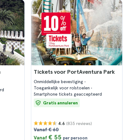
n
Tickets voor PortAventura Park
Onmiddellijke bevestiging
Toegankelijk voor rolstoelen
rd
Smartphone tickets geaccepteerd
Gratis annuleren
(835 reviews)
4.6
Vanaf € 60
€ 55
Vanaf
per persoon