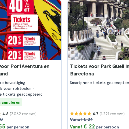
voor PortAventura en
Tickets voor Park Güell i
Land
Barcelona
jke bevestiging
Smartphone tickets geacceptee
jk voor rolstoelen
e tickets geaccepteerd
s annuleren
(2.062 reviews)
(1.221 reviews)
4.6
4.7
60
Vanaf € 24
55
€ 22
Vanaf
per persoon
per persoon