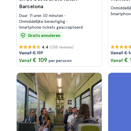
Barcelona
Onmiddelli
Smartphon
Duur: 11 uren 30 minuten
Onmiddellijke bevestiging
Smartphone tickets geaccepteerd
Gratis annuleren
(358 reviews)
4.4
Vanaf € 119
Vanaf € 1
€ 109
€ 
Vanaf
Vanaf
per persoon