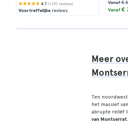
Vanaf € 
(1.210 reviews)
4.7
€ 
Vanaf
Voortreffelijke
reviews
Meer ove
Montserr
Ten noordwesten
het massief va
abrupte reliëf 
van Montserrat