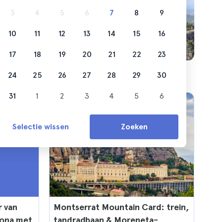
t te
3
4
5
6
7
8
9
10
11
12
13
14
15
16
17
18
19
20
21
22
23
24
25
26
27
28
29
30
31
1
2
3
4
5
6
Selectie wissen
Zoeken
r van
Montserrat Mountain Card: trein,
lona met
tandradbaan & Moreneta-