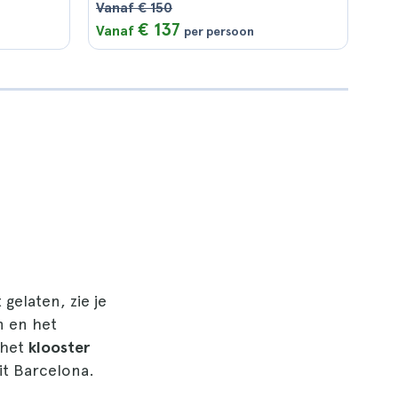
Vanaf € 150
€ 137
Vanaf
per persoon
gelaten, zie je
n en het
 het
klooster
it Barcelona.