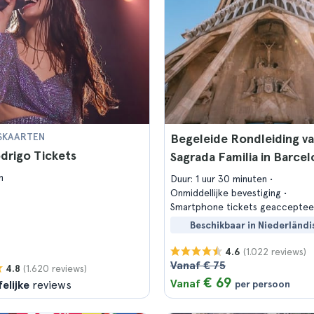
SKAARTEN
Begeleide Rondleiding v
odrigo Tickets
Sagrada Familia in Barce
n
Duur: 1 uur 30 minuten
Onmiddellijke bevestiging
Smartphone tickets geacceptee
Beschikbaar in Niederländi
(1.022 reviews)
4.6
Vanaf € 75
(1.620 reviews)
4.8
€ 69
Vanaf
elijke
reviews
per persoon