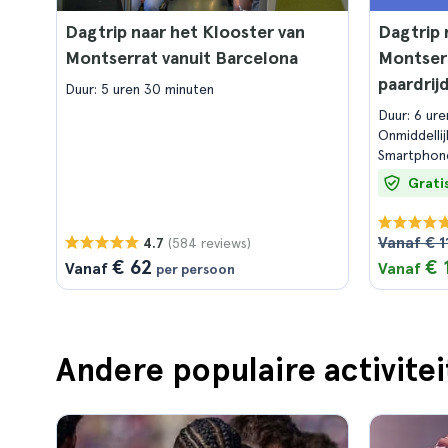
Dagtrip naar het Klooster van
Dagtrip 
Montserrat vanuit Barcelona
Montserr
paardrij
Duur: 5 uren 30 minuten
Duur: 6 ur
Onmiddelli
Smartphon
Grati
Vanaf € 1
(584 reviews)
4.7
€ 62
€ 
Vanaf
Vanaf
per persoon
Andere populaire activitei