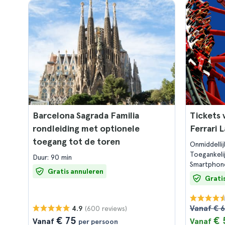
Barcelona Sagrada Familia
Tickets 
rondleiding met optionele
Ferrari 
toegang tot de toren
Onmiddelli
Toegankeli
Duur: 90 min
Smartphon
Gratis annuleren
Grati
Vanaf € 
(600 reviews)
4.9
€ 75
€ 
Vanaf
Vanaf
per persoon