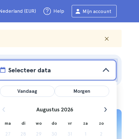
Nederland (EUR)
Help
Mijn account
Selecteer data
Vandaag
Morgen
Augustus 2026
ma
di
wo
do
vr
za
zo
27
28
29
30
31
1
2