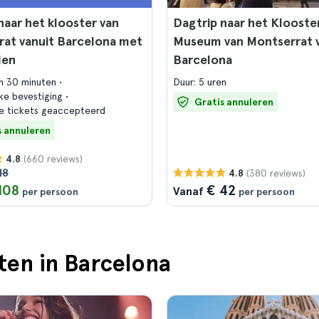
naar het klooster van
Dagtrip naar het Klooste
at vanuit Barcelona met
Museum van Montserrat v
den
Barcelona
en 30 minuten
Duur: 5 uren
jke bevestiging
Gratis annuleren
e tickets geaccepteerd
s annuleren
(660 reviews)
4.8
18
(380 reviews)
4.8
108
€ 42
Vanaf
per persoon
per persoon
ten in Barcelona