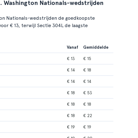
s. Washington Nationals-wedstrijden
gton Nationals-wedstrijden de goedkoopste
voor € 13, terwijl Sectie 304L de laagste
Vanaf
Gemiddelde
€ 13
€ 15
€ 14
€ 18
€ 14
€ 14
€ 18
€ 53
€ 18
€ 18
€ 18
€ 22
€ 19
€ 19