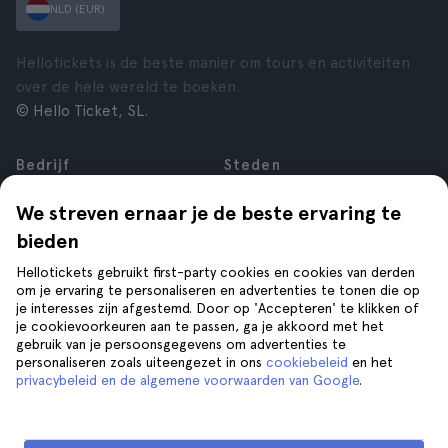
NLD (EUR)
Hellotickets is de beste manier om tours en activiteiten
over de hele wereld te boeken.
© Hello Ticket, SL.
Bedrijf
Steden
Over ons
New York
We streven ernaar je de beste ervaring te
Vacatures
Rome
bieden
Affiliate
Parijs
Reviews
Londen
Hellotickets gebruikt first-party cookies en cookies van derden
Privacy
Granada
om je ervaring te personaliseren en advertenties te tonen die op
je interesses zijn afgestemd. Door op 'Accepteren' te klikken of
Voorwaarden
Krakau
je cookievoorkeuren aan te passen, ga je akkoord met het
Juridische kennisgeving
Tenerife
gebruik van je persoonsgegevens om advertenties te
Cookies
personaliseren zoals uiteengezet in ons
cookiebeleid
en het
privacybeleid en de algemene voorwaarden van Google
.
Help
Volg ons op
Help