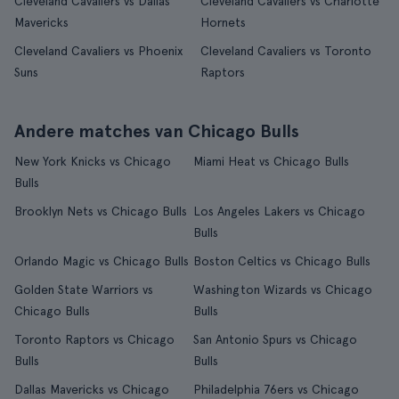
Cleveland Cavaliers vs Dallas
Cleveland Cavaliers vs Charlotte
Mavericks
Hornets
Cleveland Cavaliers vs Phoenix
Cleveland Cavaliers vs Toronto
Suns
Raptors
Andere matches van Chicago Bulls
New York Knicks vs Chicago
Miami Heat vs Chicago Bulls
Bulls
Brooklyn Nets vs Chicago Bulls
Los Angeles Lakers vs Chicago
Bulls
Orlando Magic vs Chicago Bulls
Boston Celtics vs Chicago Bulls
Golden State Warriors vs
Washington Wizards vs Chicago
Chicago Bulls
Bulls
Toronto Raptors vs Chicago
San Antonio Spurs vs Chicago
Bulls
Bulls
Dallas Mavericks vs Chicago
Philadelphia 76ers vs Chicago