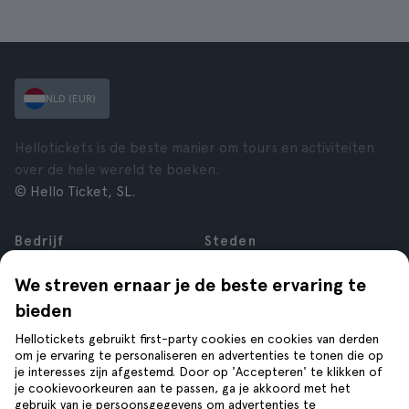
NLD (EUR)
Hellotickets is de beste manier om tours en activiteiten
over de hele wereld te boeken.
© Hello Ticket, SL.
Bedrijf
Steden
Over ons
New York
We streven ernaar je de beste ervaring te
Vacatures
Rome
bieden
Affiliate
Parijs
Reviews
Londen
Hellotickets gebruikt first-party cookies en cookies van derden
Privacy
Granada
om je ervaring te personaliseren en advertenties te tonen die op
je interesses zijn afgestemd. Door op 'Accepteren' te klikken of
Voorwaarden
Krakau
je cookievoorkeuren aan te passen, ga je akkoord met het
Juridische kennisgeving
Tenerife
gebruik van je persoonsgegevens om advertenties te