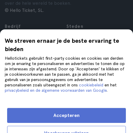
over de hele wereld te boeken.
© Hello Ticket, SL.
Bedrijf
Steden
Over ons
New York
We streven ernaar je de beste ervaring te
Vacatures
Rome
bieden
Affiliate
Parijs
Reviews
Londen
Hellotickets gebruikt first-party cookies en cookies van derden
Privacy
Granada
om je ervaring te personaliseren en advertenties te tonen die op
je interesses zijn afgestemd. Door op 'Accepteren' te klikken of
Voorwaarden
Krakau
je cookievoorkeuren aan te passen, ga je akkoord met het
Juridische kennisgeving
Tenerife
gebruik van je persoonsgegevens om advertenties te
Cookies
personaliseren zoals uiteengezet in ons
cookiebeleid
en het
privacybeleid en de algemene voorwaarden van Google
.
Help
Volg ons op
Help
Accepteren
Contact opnemen