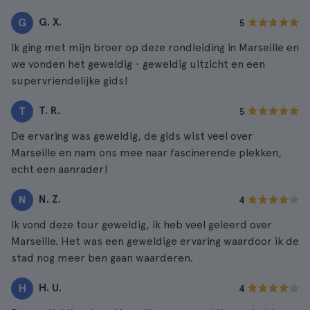
G. X.
G
5
Ik ging met mijn broer op deze rondleiding in Marseille en
we vonden het geweldig - geweldig uitzicht en een
supervriendelijke gids!
T. R.
T
5
De ervaring was geweldig, de gids wist veel over
Marseille en nam ons mee naar fascinerende plekken,
echt een aanrader!
N. Z.
N
4
Ik vond deze tour geweldig, ik heb veel geleerd over
Marseille. Het was een geweldige ervaring waardoor ik de
stad nog meer ben gaan waarderen.
H. U.
H
4