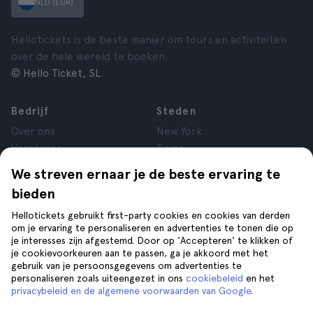
NLD (EUR)
Hellotickets is de beste manier om tours en activiteiten
over de hele wereld te boeken.
© Hello Ticket, SL.
Bedrijf
Steden
Over ons
New York
Vacatures
Rome
Affiliate
Parijs
We streven ernaar je de beste ervaring te
Reviews
Londen
bieden
Privacy
Granada
Voorwaarden
Krakau
Hellotickets gebruikt first-party cookies en cookies van derden
om je ervaring te personaliseren en advertenties te tonen die op
Juridische kennisgeving
Tenerife
je interesses zijn afgestemd. Door op 'Accepteren' te klikken of
Cookies
je cookievoorkeuren aan te passen, ga je akkoord met het
gebruik van je persoonsgegevens om advertenties te
personaliseren zoals uiteengezet in ons
cookiebeleid
en het
Help
Volg ons op
privacybeleid en de algemene voorwaarden van Google
.
Help