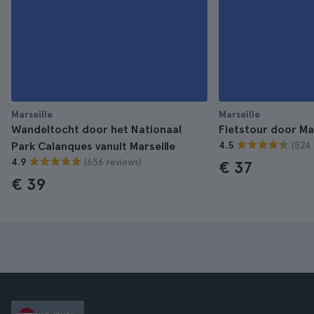
Marseille
Marseille
Wandeltocht door het Nationaal
Fietstour door Mar
(524 
Park Calanques vanuit Marseille
4.5
(656 reviews)
4.9
€ 37
€ 39