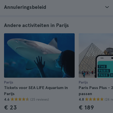
Annuleringsbeleid
Andere activiteiten in Parijs
Parijs
Parijs
Tickets voor SEA LIFE Aquarium in
Paris Pass Plus - 
Parijs
passen
(25 reviews)
(24 r
4.6
4.8
€ 23
€ 189