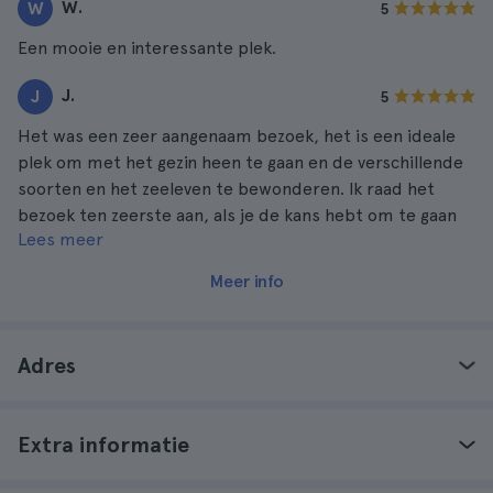
W.
W
5
Een mooie en interessante plek.
J.
J
5
Het was een zeer aangenaam bezoek, het is een ideale
plek om met het gezin heen te gaan en de verschillende
soorten en het zeeleven te bewonderen. Ik raad het
bezoek ten zeerste aan, als je de kans hebt om te gaan
Lees meer
denk dan geen twee keer na.
Meer info
Adres
Extra informatie