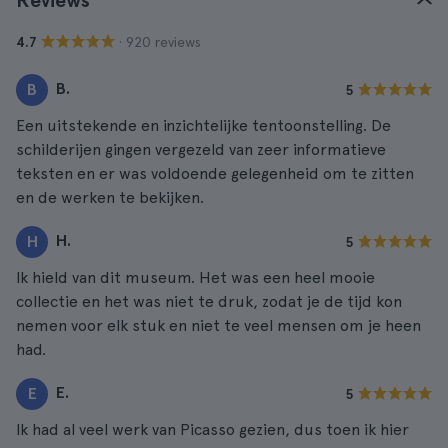
Reviews
· 920 reviews
4.7
B.
B
5
Een uitstekende en inzichtelijke tentoonstelling. De
schilderijen gingen vergezeld van zeer informatieve
teksten en er was voldoende gelegenheid om te zitten
en de werken te bekijken.
H.
H
5
Ik hield van dit museum. Het was een heel mooie
collectie en het was niet te druk, zodat je de tijd kon
nemen voor elk stuk en niet te veel mensen om je heen
had.
E.
E
5
Ik had al veel werk van Picasso gezien, dus toen ik hier