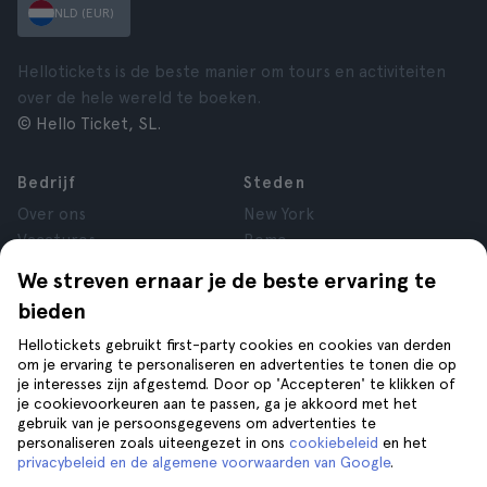
NLD (EUR)
Hellotickets is de beste manier om tours en activiteiten
over de hele wereld te boeken.
© Hello Ticket, SL.
Bedrijf
Steden
Over ons
New York
Vacatures
Rome
Affiliate
Parijs
We streven ernaar je de beste ervaring te
Reviews
Londen
bieden
Privacy
Granada
Voorwaarden
Krakau
Hellotickets gebruikt first-party cookies en cookies van derden
om je ervaring te personaliseren en advertenties te tonen die op
Juridische kennisgeving
Tenerife
je interesses zijn afgestemd. Door op 'Accepteren' te klikken of
Cookies
je cookievoorkeuren aan te passen, ga je akkoord met het
gebruik van je persoonsgegevens om advertenties te
personaliseren zoals uiteengezet in ons
cookiebeleid
en het
Help
Volg ons op
privacybeleid en de algemene voorwaarden van Google
.