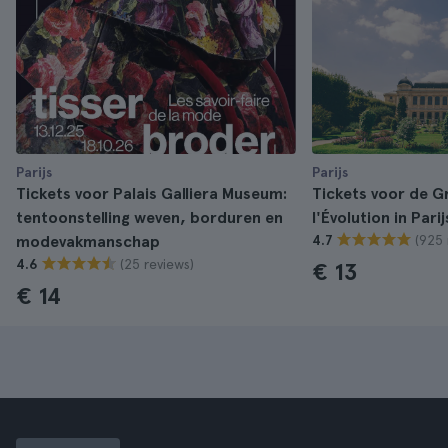
Parijs
Parijs
Tickets voor Palais Galliera Museum:
Tickets voor de G
tentoonstelling weven, borduren en
l'Évolution in Parij
(925 
modevakmanschap
4.7
(25 reviews)
4.6
€ 13
€ 14