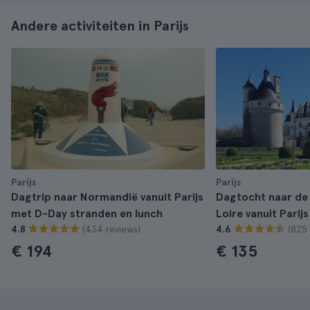
Andere activiteiten in Parijs
Parijs
Parijs
Dagtrip naar Normandië vanuit Parijs
Dagtocht naar de 
met D-Day stranden en lunch
Loire vanuit Parijs
(434 reviews)
(825 
4.8
4.6
€ 194
€ 135