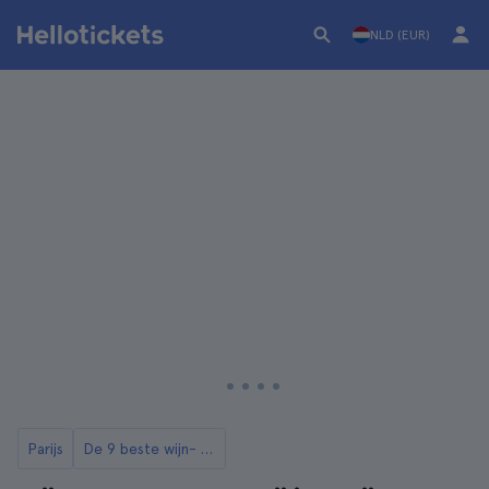
NLD (EUR)
Parijs
De 9 beste wijn- en kaasproeverijen in Parijs