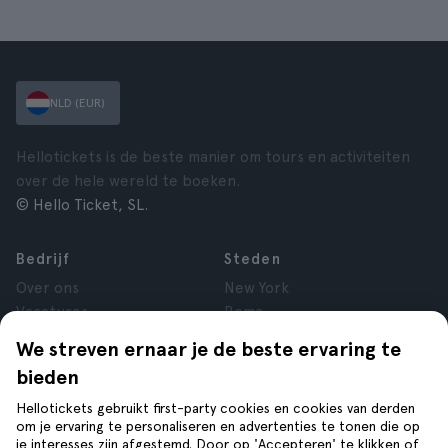
NLD (EUR)
Hellotickets is de beste manier om tours en activiteiten
over de hele wereld te boeken.
© Hello Ticket, SL.
Bedrijf
Steden
Over ons
New York
Vacatures
Rome
Affiliate
Parijs
We streven ernaar je de beste ervaring te
Reviews
Londen
bieden
Privacy
Granada
Voorwaarden
Krakau
Hellotickets gebruikt first-party cookies en cookies van derden
om je ervaring te personaliseren en advertenties te tonen die op
Juridische kennisgeving
Tenerife
je interesses zijn afgestemd. Door op 'Accepteren' te klikken of