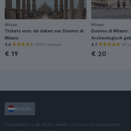
Milaan
Milaan
Tickets voor de daken van Duomo di
Duomo di Milano: 
Milano
Archeologisch ge
(1.049 reviews)
(25 r
4.6
4.7
€ 19
€ 20
NLD (EUR)
Hellotickets is de beste manier om tours en activiteiten