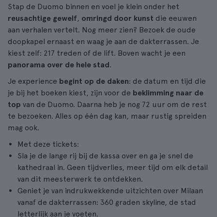
Stap de Duomo binnen en voel je klein onder het
reusachtige gewelf
,
omringd door kunst
die eeuwen
aan verhalen vertelt. Nog meer zien? Bezoek de oude
doopkapel ernaast en waag je aan de dakterrassen. Je
kiest zelf: 217 treden of de lift. Boven wacht je een
panorama over de hele stad
.
Je experience
begint op de daken
: de datum en tijd die
je bij het boeken kiest, zijn voor de
beklimming naar de
top
van de Duomo. Daarna heb je nog 72 uur om de rest
te bezoeken. Alles op één dag kan, maar rustig spreiden
mag ook.
Met deze tickets:
Sla je de lange rij bij de kassa over en ga je snel de
kathedraal in. Geen tijdverlies, meer tijd om elk detail
van dit meesterwerk te ontdekken.
Geniet je van indrukwekkende uitzichten over Milaan
vanaf de dakterrassen: 360 graden skyline, de stad
letterlijk aan je voeten.