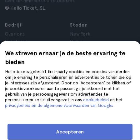
over de hele wereld te boeken.
© Hello Ticket, SL.
Bedrijf
Steden
Over ons
New York
Vacatures
Rome
Affiliate
Parijs
We streven ernaar je de beste ervaring te
Reviews
Londen
bieden
Privacy
Granada
Voorwaarden
Krakau
Hellotickets gebruikt first-party cookies en cookies van derden
om je ervaring te personaliseren en advertenties te tonen die op
Juridische kennisgeving
Tenerife
je interesses zijn afgestemd. Door op 'Accepteren' te klikken of
Cookies
je cookievoorkeuren aan te passen, ga je akkoord met het
gebruik van je persoonsgegevens om advertenties te
personaliseren zoals uiteengezet in ons
cookiebeleid
en het
Help
Volg ons op
privacybeleid en de algemene voorwaarden van Google
.
Help
Contact opnemen
Accepteren