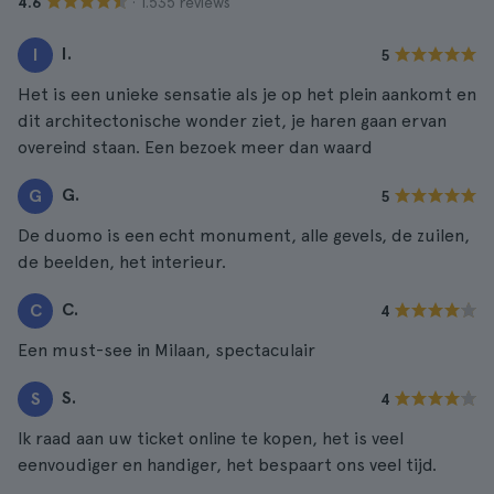
· 1.535 reviews
4.6
I.
I
5
Het is een unieke sensatie als je op het plein aankomt en
dit architectonische wonder ziet, je haren gaan ervan
overeind staan. Een bezoek meer dan waard
G.
G
5
De duomo is een echt monument, alle gevels, de zuilen,
de beelden, het interieur.
C.
C
4
Een must-see in Milaan, spectaculair
S.
S
4
Ik raad aan uw ticket online te kopen, het is veel
eenvoudiger en handiger, het bespaart ons veel tijd.