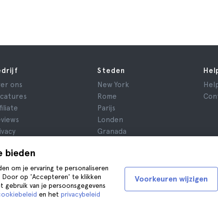
drijf
Steden
Hel
er ons
New York
Hel
catures
Rome
Con
filiate
Parijs
views
Londen
ivacy
Granada
oorwaarden
Krakau
e bieden
ridische kennisgeving
Tenerife
okies
den om je ervaring te personaliseren
. Door op 'Accepteren' te klikken
Voorkeuren wijzigen
et gebruik van je persoonsgegevens
cookiebeleid
en het
privacybeleid