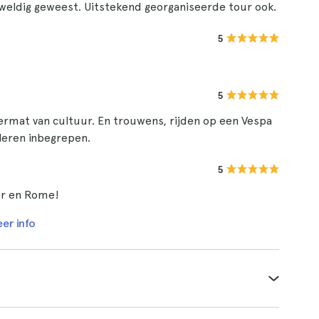
eweldig geweest. Uitstekend georganiseerde tour ook.
5
5
ermat van cultuur. En trouwens, rijden op een Vespa
leren inbegrepen.
5
ter en Rome!
er info