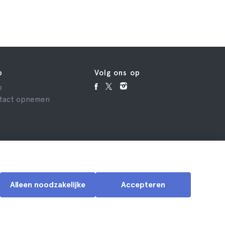
p
Volg ons op
p
tact opnemen
Alleen noodzakelijke
Accepteren