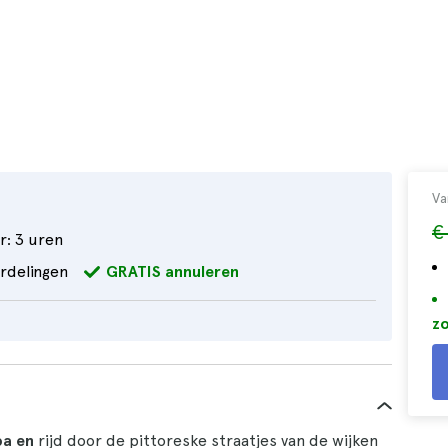
Va
€
r:
3 uren
rdelingen
GRATIS annuleren
zo
pa en
rijd door de pittoreske straatjes van de wijken