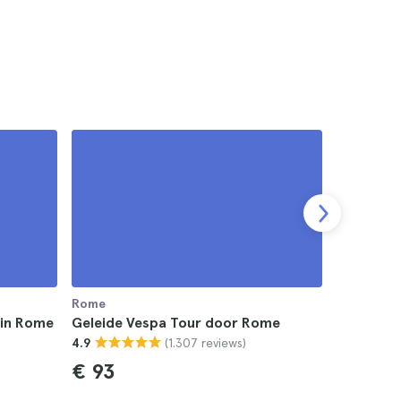
Rome
Rome
 in Rome
Geleide Vespa Tour door Rome
Rome Ves
(1.307 reviews)
4.9
Tour
4.7
€ 93
€ 125