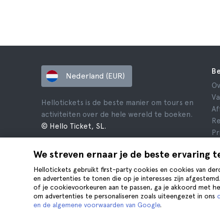
Be
Nederland (EUR)
Ov
Va
Hellotickets is de beste manier om tours en
Af
activiteiten over de hele wereld te boeken.
Re
© Hello Ticket, SL.
Pr
V
We streven ernaar je de beste ervaring t
Ju
Co
Hellotickets gebruikt first-party cookies en cookies van der
en advertenties te tonen die op je interesses zijn afgestemd
of je cookievoorkeuren aan te passen, ga je akkoord met h
om advertenties te personaliseren zoals uiteengezet in ons
en de algemene voorwaarden van Google
.