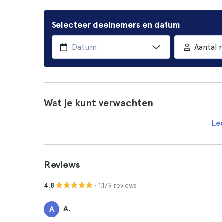
Selecteer deelnemers en datum
Aantal r
Wat je kunt verwachten
Le
Reviews
· 1.179 reviews
4.8
A.
A