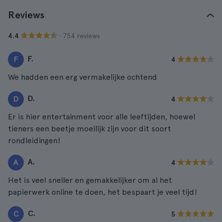
Reviews
· 754 reviews
4.4
F.
F
4
We hadden een erg vermakelijke ochtend
D.
D
4
Er is hier entertainment voor alle leeftijden, hoewel
tieners een beetje moeilijk zijn voor dit soort
rondleidingen!
A.
A
4
Het is veel sneller en gemakkelijker om al het
papierwerk online te doen, het bespaart je veel tijd!
C.
C
5