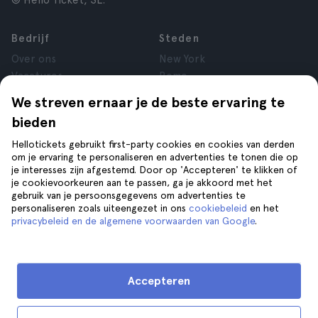
© Hello Ticket, SL.
Bedrijf
Steden
Over ons
New York
Vacatures
Rome
Affiliate
Parijs
We streven ernaar je de beste ervaring te
Reviews
Londen
bieden
Privacy
Granada
Voorwaarden
Krakau
Hellotickets gebruikt first-party cookies en cookies van derden
om je ervaring te personaliseren en advertenties te tonen die op
Juridische kennisgeving
Tenerife
je interesses zijn afgestemd. Door op 'Accepteren' te klikken of
Cookies
je cookievoorkeuren aan te passen, ga je akkoord met het
gebruik van je persoonsgegevens om advertenties te
personaliseren zoals uiteengezet in ons
cookiebeleid
en het
Help
Volg ons op
privacybeleid en de algemene voorwaarden van Google
.
Help
Contact opnemen
Accepteren