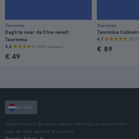
Taormina
Taormina
Dagtrip naar de Etna vanuit
Taormina Culinair
(901 
Taormina
4.7
(490 reviews)
4.6
€ 89
€ 49
NLD (EUR)
Hellotickets is de beste manier om tours en activiteiten
over de hele wereld te boeken.