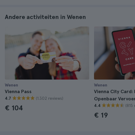
Andere activiteiten in Wenen
Wenen
Wenen
Vienna Pass
Vienna City Card:
(1.302 reviews)
4.7
Openbaar Vervoe
(815 
4.4
€ 104
€ 19