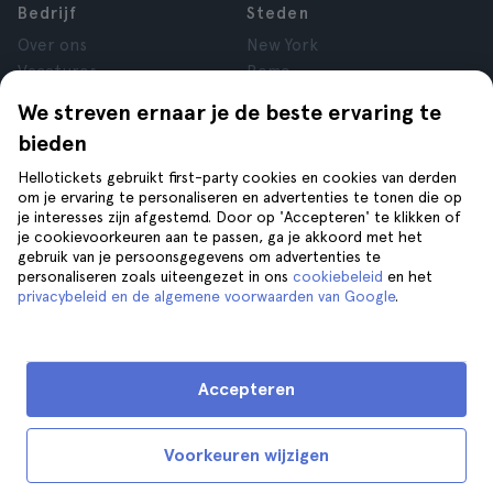
Bedrijf
Steden
Over ons
New York
Vacatures
Rome
Affiliate
Parijs
We streven ernaar je de beste ervaring te
Reviews
Londen
bieden
Privacy
Granada
Voorwaarden
Krakau
Hellotickets gebruikt first-party cookies en cookies van derden
om je ervaring te personaliseren en advertenties te tonen die op
Juridische kennisgeving
Tenerife
je interesses zijn afgestemd. Door op 'Accepteren' te klikken of
Cookies
je cookievoorkeuren aan te passen, ga je akkoord met het
gebruik van je persoonsgegevens om advertenties te
personaliseren zoals uiteengezet in ons
cookiebeleid
en het
Help
Volg ons op
privacybeleid en de algemene voorwaarden van Google
.
Help
Contact opnemen
Accepteren
Voorkeuren wijzigen