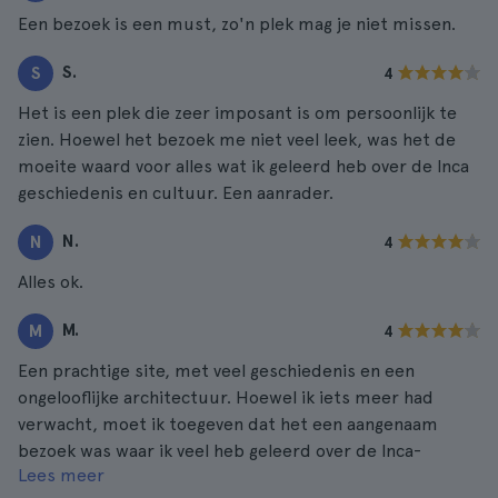
Een bezoek is een must, zo'n plek mag je niet missen.
S.
S
4
Het is een plek die zeer imposant is om persoonlijk te
zien. Hoewel het bezoek me niet veel leek, was het de
moeite waard voor alles wat ik geleerd heb over de Inca
geschiedenis en cultuur. Een aanrader.
N.
N
4
Alles ok.
M.
M
4
Een prachtige site, met veel geschiedenis en een
ongelooflijke architectuur. Hoewel ik iets meer had
verwacht, moet ik toegeven dat het een aangenaam
bezoek was waar ik veel heb geleerd over de Inca-
Lees meer
cultuur. Een aanrader om een keer heen te gaan.