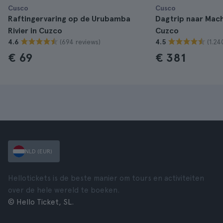
Cusco
Cusco
Raftingervaring op de Urubamba
Dagtrip naar Mach
Rivier in Cuzco
Cuzco
(694 reviews)
(1.24
4.6
4.5
€ 69
€ 381
NLD (EUR)
Hellotickets is de beste manier om tours en activiteiten
over de hele wereld te boeken.
© Hello Ticket, SL.