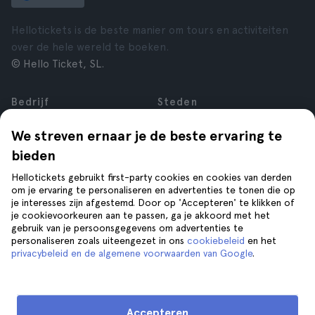
Hellotickets is de beste manier om tours en activiteiten
over de hele wereld te boeken.
© Hello Ticket, SL.
Bedrijf
Steden
Over ons
New York
We streven ernaar je de beste ervaring te
Vacatures
Rome
bieden
Affiliate
Parijs
Reviews
Londen
Hellotickets gebruikt first-party cookies en cookies van derden
Privacy
Granada
om je ervaring te personaliseren en advertenties te tonen die op
je interesses zijn afgestemd. Door op 'Accepteren' te klikken of
Voorwaarden
Krakau
je cookievoorkeuren aan te passen, ga je akkoord met het
Juridische kennisgeving
Tenerife
gebruik van je persoonsgegevens om advertenties te
Cookies
personaliseren zoals uiteengezet in ons
cookiebeleid
en het
privacybeleid en de algemene voorwaarden van Google
.
Help
Volg ons op
Help
Accepteren