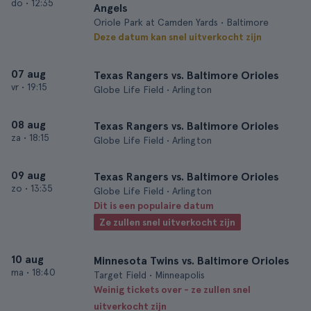
do
•
12:35
Angels
Oriole Park at Camden Yards • Baltimore
Deze datum kan snel uitverkocht zijn
07 aug
Texas Rangers vs. Baltimore Orioles
vr
•
19:15
Globe Life Field • Arlington
08 aug
Texas Rangers vs. Baltimore Orioles
za
•
18:15
Globe Life Field • Arlington
09 aug
Texas Rangers vs. Baltimore Orioles
zo
•
13:35
Globe Life Field • Arlington
Dit is een populaire datum
Ze zullen snel uitverkocht zijn
10 aug
Minnesota Twins vs. Baltimore Orioles
ma
•
18:40
Target Field • Minneapolis
Weinig tickets over - ze zullen snel
uitverkocht zijn