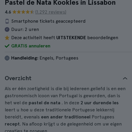
Pastel de Nata Kookles in Lissabon
4.6
(1.292 reviews)
Smartphone tickets geaccepteerd
Duur:
2 uren
Deze activiteit heeft
UITSTEKENDE
beoordelingen
GRATIS annuleren
Handleiding:
Engels, Portugees
Overzicht
Als er één zoetigheid is die bij iedereen geliefd is en een
gastronomisch icoon van Portugal is geworden, dan is
het wel de
pastel de nata
. In deze
2 uur durende les
leert u hoe u deze traditionele Portugese lekkernij
bereidt, evenals
een ander traditioneel
Portugees
recept
. Na afloop krijgt u de gelegenheid om uw eigen
creaties te proeven.