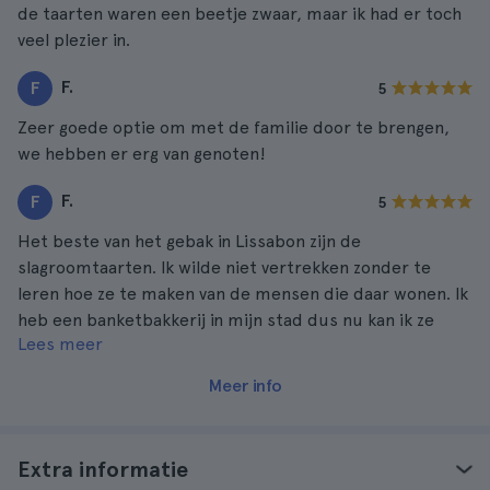
de taarten waren een beetje zwaar, maar ik had er toch
veel plezier in.
F.
F
5
Zeer goede optie om met de familie door te brengen,
we hebben er erg van genoten!
F.
F
5
Het beste van het gebak in Lissabon zijn de
slagroomtaarten. Ik wilde niet vertrekken zonder te
leren hoe ze te maken van de mensen die daar wonen. Ik
heb een banketbakkerij in mijn stad dus nu kan ik ze
Lees meer
aanbieden en ze nemen ze uit mijn handen! Een groot
succes!
Meer info
Extra informatie