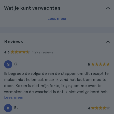
Wat je kunt verwachten
Lees meer
Reviews
· 1.292 reviews
4.6
G.
G
5
Ik begreep de volgorde van de stappen om dit recept te
maken niet helemaal, maar ik vond het leuk om mee te
doen. Koken is niet mijn forte, ik ging om me even te
vermaken en de waarheid is dat ik niet veel geleerd heb,
Lees meer
maar ik heb echt genoten van het resultaat. Ik beveel
het aan!
R.
R
4