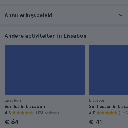
Annuleringsbeleid
Andere activiteiten in Lissabon
Lissabon
Lissabon
Surfles in Lissabon
Surflessen in Lis
(1.174 reviews)
(1.16
4.6
4.5
€ 64
€ 41