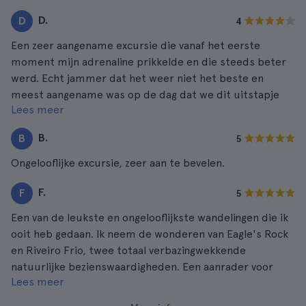
D.
D
4
Een zeer aangename excursie die vanaf het eerste
moment mijn adrenaline prikkelde en die steeds beter
werd. Echt jammer dat het weer niet het beste en
meest aangename was op de dag dat we dit uitstapje
Lees meer
moesten maken.
B.
B
5
Ongelooflijke excursie, zeer aan te bevelen.
F.
F
5
Een van de leukste en ongelooflijkste wandelingen die ik
ooit heb gedaan. Ik neem de wonderen van Eagle's Rock
en Riveiro Frio, twee totaal verbazingwekkende
natuurlijke bezienswaardigheden. Een aanrader voor
Lees meer
iedereen.