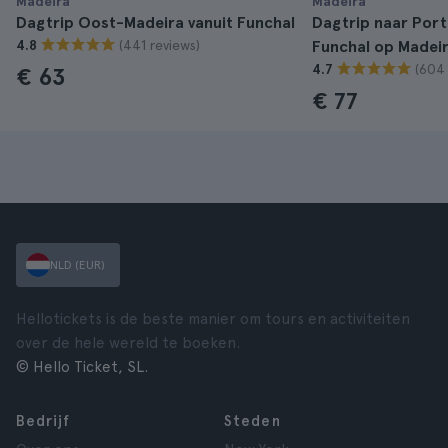
Madeira
Madeira
Dagtrip Oost-Madeira vanuit Funchal
Dagtrip naar Port
(441 reviews)
4.8
Funchal op Madei
(604 
4.7
€ 63
€ 77
NLD (EUR)
Hellotickets is de beste manier om tours en activiteiten
over de hele wereld te boeken.
© Hello Ticket, SL.
Bedrijf
Steden