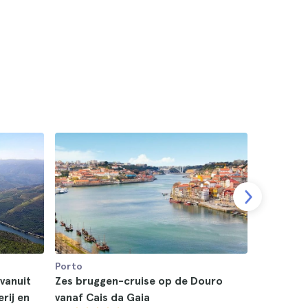
Porto
Porto
 vanuit
Zes bruggen-cruise op de Douro
Rondvaart
rij en
vanaf Cais da Gaia
Porto