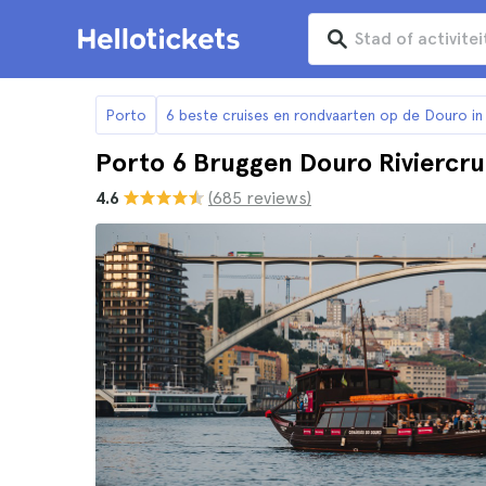
Porto
6 beste cruises en rondvaarten op de Douro in
Porto 6 Bruggen Douro Riviercru
4.6
(685 reviews)