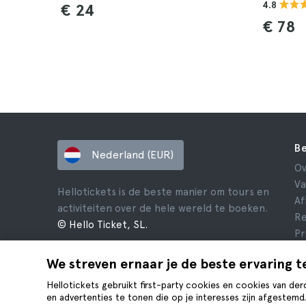
4.8
€ 24
€ 78
Be
Nederland (EUR)
Ov
Va
Hellotickets is de beste manier om tours en
Af
activiteiten over de hele wereld te boeken.
Re
© Hello Ticket, SL.
Pr
V
We streven ernaar je de beste ervaring t
Ju
Co
Hellotickets gebruikt first-party cookies en cookies van der
en advertenties te tonen die op je interesses zijn afgestemd