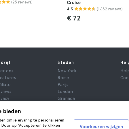
(25 reviews)
Cruise
(1.632 reviews)
4.5
€ 72
drijf
Steden
Hel
er ons
New York
Hel
catures
Rome
Con
filiate
Parijs
views
Londen
ivacy
Granada
oorwaarden
Krakau
e bieden
ridische kennisgeving
Tenerife
okies
den om je ervaring te personaliseren
. Door op 'Accepteren' te klikken
Voorkeuren wijzigen