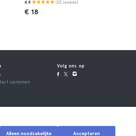
(25 reviews)
4.8
4.8
€ 18
€ 45
p
Volg ons op
p
tact opnemen
Alleen noodzakelijke
Accepteren