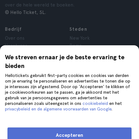
over de hele wereld te boeken.
© Hello Ticket, SL.
Bedrijf
Steden
Over ons
New York
Vacatures
Rome
Affiliate
Parijs
We streven ernaar je de beste ervaring te
Reviews
Londen
bieden
Privacy
Granada
Voorwaarden
Krakau
Hellotickets gebruikt first-party cookies en cookies van derden
om je ervaring te personaliseren en advertenties te tonen die op
Juridische kennisgeving
Tenerife
je interesses zijn afgestemd. Door op 'Accepteren' te klikken of
Cookies
je cookievoorkeuren aan te passen, ga je akkoord met het
gebruik van je persoonsgegevens om advertenties te
personaliseren zoals uiteengezet in ons
cookiebeleid
en het
Help
Volg ons op
privacybeleid en de algemene voorwaarden van Google
.
Help
Contact opnemen
Accepteren