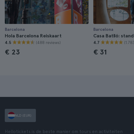
Barcelona
Barcelona
Hola Barcelona Reiskaart
Casa Batlló: stand
(488 reviews)
(1.78
4.5
4.7
€ 23
€ 31
NLD (EUR)
Hellotickets is de beste manier om tours en activiteiten