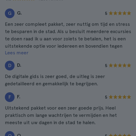
G.
G
5
Een zeer compleet pakket, zeer nuttig om tijd en stress
te besparen in de stad. Als u besluit meerdere excursies
te doen raad ik u aan voor zoiets te betalen, het is een
uitstekende optie voor iedereen en bovendien tegen
Lees meer
een zeer goede prijs.
D.
D
5
De digitale gids is zeer goed, de uitleg is zeer
gedetailleerd en gemakkelijk te begrijpen.
F.
F
5
Uitstekend pakket voor een zeer goede prijs. Heel
praktisch om lange wachtrijen te vermijden en het
meeste uit uw dagen in de stad te halen.
O.
O