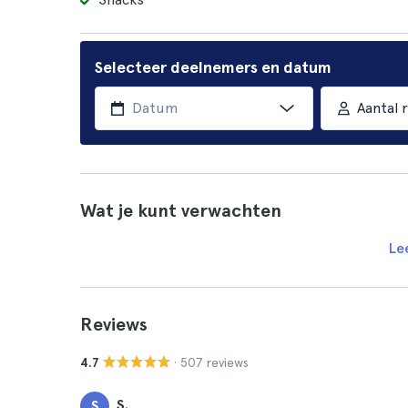
Selecteer deelnemers en datum
Aantal r
Wat je kunt verwachten
Le
Reviews
· 507 reviews
4.7
S.
S