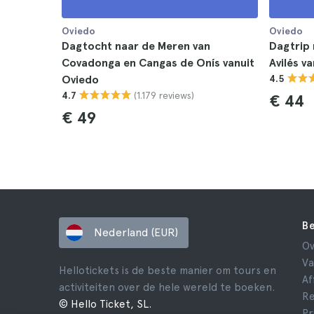
Oviedo
Oviedo
Dagtocht naar de Meren van
Dagtrip 
Covadonga en Cangas de Onís vanuit
Avilés v
Oviedo
4.5
(1.179 reviews)
4.7
€ 44
€ 49
Be
Nederland (EUR)
Ov
Va
Hellotickets is de beste manier om tours en
Af
activiteiten over de hele wereld te boeken.
Re
© Hello Ticket, SL.
Pr