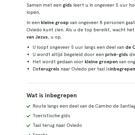
Samen met een
gids
leert u in ongeveer 5 uur h
lopen.
In een
kleine groep
van ongeveer 8 personen gaa
Oviedo kunt zien. Als u de top bereikt, wacht h
van Jezus
, u op.
U loopt ongeveer 5 uur langs een deel van
de C
U wordt altijd begeleid door een
privé-gids
die
Het wordt gedaan voor
kleine groepen
van ong
De
terugreis
naar Oviedo per taxi is
inbegrepe
Wat is inbegrepen
Route langs een deel van de Camino de Santia
Toeristische gids
Taxi terug naar Oviedo
Snacks