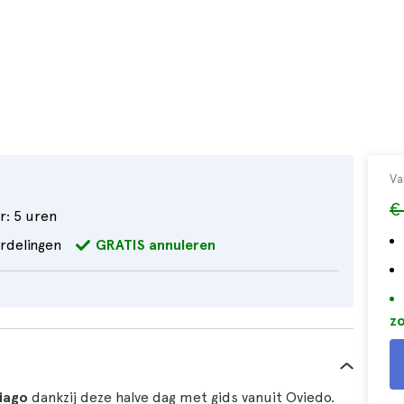
Va
€
r:
5 uren
rdelingen
GRATIS annuleren
zo
iago
dankzij deze halve dag met gids vanuit Oviedo.