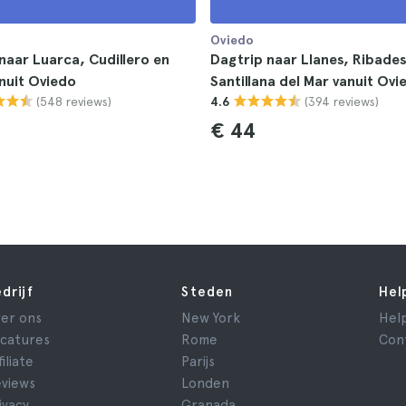
Oviedo
naar Luarca, Cudillero en
Dagtrip naar Llanes, Ribades
anuit Oviedo
Santillana del Mar vanuit Ovi
(548 reviews)
(394 reviews)
4.6
€ 44
drijf
Steden
Hel
er ons
New York
Hel
catures
Rome
Con
filiate
Parijs
views
Londen
ivacy
Granada