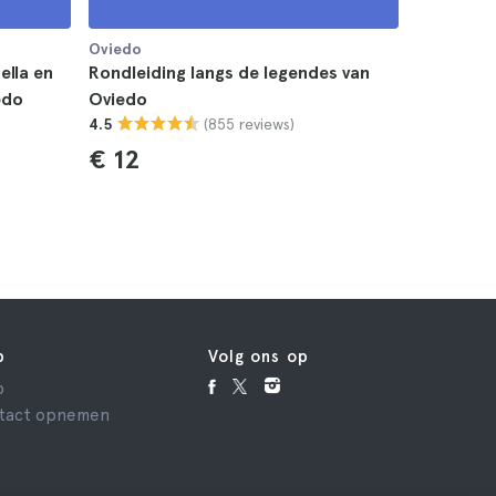
Oviedo
ella en
Rondleiding langs de legendes van
edo
Oviedo
(855 reviews)
4.5
€ 12
p
Volg ons op
p
tact opnemen