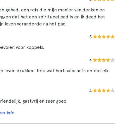
heb gehad, een reis die mijn manier van denken en
eggen dat het een spiritueel pad is en ik deed het
jn leven veranderde na het pad.
5
bevolen voor koppels.
4
je leven drukken. Iets wat herhaalbaar is omdat elk
4
ndelijk, gastvrij en zeer goed.
er info