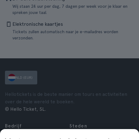
Wij staan 24 uur per dag, 7 dagen per week voor je klaar en
spreken jouw taal.
Elektronische kaartjes
Tickets zullen automatisch naar je e-mailadres worden
verzonden.
NLD (EUR)
Hellotickets is de beste manier om tours en activiteiten
over de hele wereld te boeken.
© Hello Ticket, SL.
Bedrijf
Steden
Over ons
New York