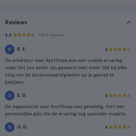
Reviews
· 1.874 reviews
4.6
R. E.
R
4
De privétour naar Ayutthaya was een unieke ervaring,
maar het zou beter zijn geweest met meer tijd bij elke
stop om de bezienswaardigheden op je gemak te
bekijken.
S. D.
S
4
De dagexcursie naar Ayutthaya was geweldig, met een
persoonlijke gids die de ervaring nog specialer maakte.
G. D.
G
4