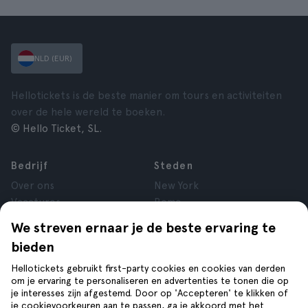
NLD (EUR)
Hellotickets is de beste manier om tours en activiteiten
over de hele wereld te boeken.
© Hello Ticket, SL.
Bedrijf
Steden
Over ons
New York
Vacatures
Rome
Affiliate
Parijs
We streven ernaar je de beste ervaring te
Reviews
Londen
bieden
Privacy
Granada
Voorwaarden
Krakau
Hellotickets gebruikt first-party cookies en cookies van derden
om je ervaring te personaliseren en advertenties te tonen die op
Juridische kennisgeving
Tenerife
je interesses zijn afgestemd. Door op 'Accepteren' te klikken of
Cookies
je cookievoorkeuren aan te passen, ga je akkoord met het