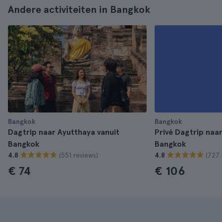
Andere activiteiten in Bangkok
Bangkok
Bangkok
Dagtrip naar Ayutthaya vanuit
Privé Dagtrip naa
Bangkok
Bangkok
(551 reviews)
(727 
4.8
4.8
€ 74
€ 106