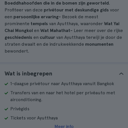
Boeddhahoofden die in de bomen zijn geworteld
.
Profiteer van deze
privétour
met deskundige gids
voor
een
persoonlijke ervaring-
Bezoek de meest
prominente
tempels
van Ayutthaya, waaronder
Wat Yai
Chai Mongkol
en
Wat Mahathat-
Leer meer over de rijke
geschiedenis
en
cultuur
van Ayutthaya terwijl je door de
straten dwaalt en de indrukwekkende
monumenten
bewondert.
Wat is inbegrepen
1-daagse privétour naar Ayutthaya vanuit Bangkok
Transfers van en naar het hotel per privéauto met
airconditioning.
Privégids
Tickets voor Ayutthaya
Meer info