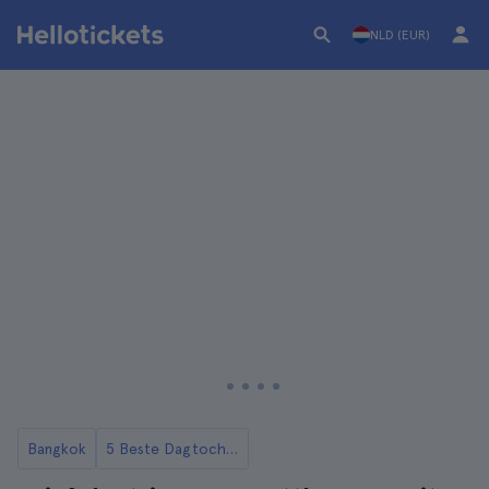
NLD (EUR)
Bangkok
5 Beste Dagtochten naar Ayutthaya vanuit Bangkok