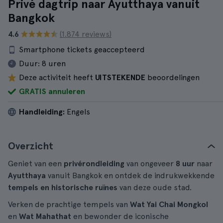
Privé dagtrip naar Ayutthaya vanuit
Bangkok
4.6
(1.874 reviews)
Smartphone tickets geaccepteerd
Duur:
8 uren
Deze activiteit heeft
UITSTEKENDE
beoordelingen
GRATIS annuleren
Handleiding:
Engels
Overzicht
Geniet van een
privérondleiding
van ongeveer
8 uur
naar
Ayutthaya
vanuit Bangkok en ontdek de indrukwekkende
tempels en historische ruïnes
van deze oude stad.
Verken de prachtige tempels van
Wat Yai Chai Mongkol
en
Wat Mahathat
en bewonder de iconische