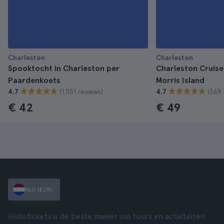
Charleston
Charleston
Spooktocht in Charleston per
Charleston Cruise
Paardenkoets
Morris Island
(1.551 reviews)
(369 
4.7
4.7
€ 42
€ 49
NLD (EUR)
Hellotickets is de beste manier om tours en activiteiten