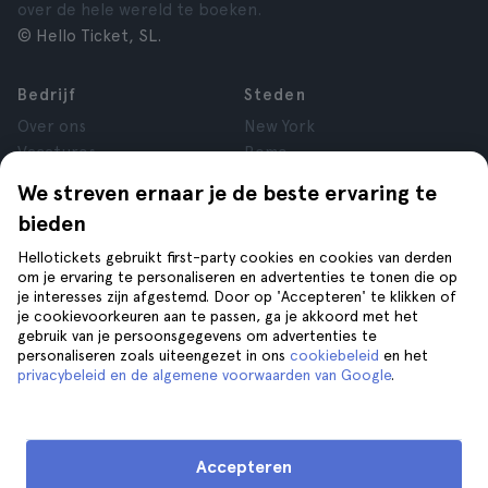
over de hele wereld te boeken.
© Hello Ticket, SL.
Bedrijf
Steden
Over ons
New York
Vacatures
Rome
Affiliate
Parijs
We streven ernaar je de beste ervaring te
Reviews
Londen
bieden
Privacy
Granada
Voorwaarden
Krakau
Hellotickets gebruikt first-party cookies en cookies van derden
om je ervaring te personaliseren en advertenties te tonen die op
Juridische kennisgeving
Tenerife
je interesses zijn afgestemd. Door op 'Accepteren' te klikken of
Cookies
je cookievoorkeuren aan te passen, ga je akkoord met het
gebruik van je persoonsgegevens om advertenties te
personaliseren zoals uiteengezet in ons
cookiebeleid
en het
Help
Volg ons op
privacybeleid en de algemene voorwaarden van Google
.
Help
Contact opnemen
Accepteren