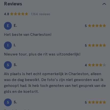
Reviews
· 1.164 reviews
4.8
E.
E
5
Het beste van Charleston!
I.
I
5
Nieuwe tour, plus de rit was uitzonderlijk!
S.
S
4
Als plaats is het echt opmerkelijk in Charleston, alleen
was de dag bewolkt. De foto's zijn niet geworden wat ik
gehoopt had. Ik heb toch genoten van het gesprek van de
gids en de koetsrit.
S.
S
5