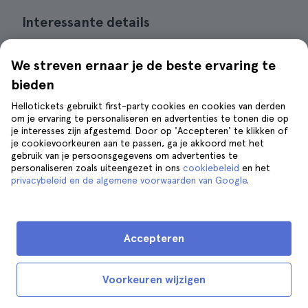
Interessante details
Prijs
: ongeveer € 40.
We streven ernaar je de beste ervaring te
Duur
: ongeveer 2 uur.
bieden
Hellotickets gebruikt first-party cookies en cookies van derden
Vervoer
: u dient zelf voor vervoer te
om je ervaring te personaliseren en advertenties te tonen die op
zorgen. U kunt een
Uber
regelen om naar
je interesses zijn afgestemd. Door op 'Accepteren' te klikken of
je cookievoorkeuren aan te passen, ga je akkoord met het
de plantage te komen.
gebruik van je persoonsgegevens om advertenties te
personaliseren zoals uiteengezet in ons
cookiebeleid
en het
privacybeleid en de algemene voorwaarden van Google
.
Reistip
Als je een plantage bezoekt, moet je
comfortabele kleding en stevige
Accepteren
schoenen dragen. Houd er rekening
mee dat deze rondleidingen vaak lang
Voorkeuren wijzigen
duren en dat je het grootste deel van