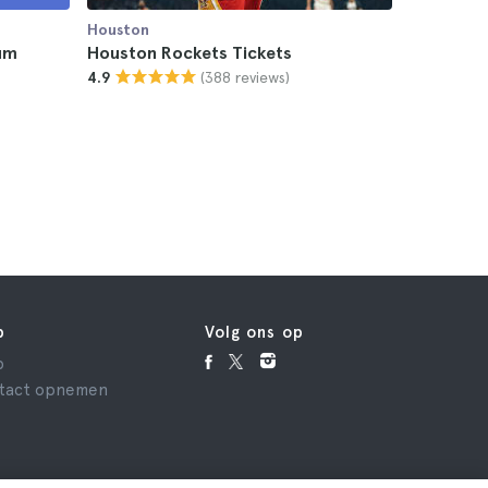
Houston
Houston
um
Houston Rockets Tickets
Houston 
(388 reviews)
4.9
4.8
p
Volg ons op
p
tact opnemen