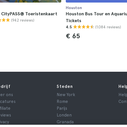
Houston
 CityPASS® Toeristenkaart
Houston Bus Tour en Aquari
(942 reviews)
Tickets
(1.084 reviews)
4.5
€ 65
drijf
Steden
Hel
er ons
New York
Hel
catures
Rome
Con
filiate
Parijs
views
Londen
ivacy
Granada