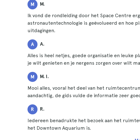
M.
M
Ik vond de rondleiding door het Space Centre erg
astronautentechnologie is geëvolueerd en hoe p
uitdagingen.
A.
A
Alles is heel netjes, goede organisatie en leuke 
je wilt genieten en je nergens zorgen over wilt m
M. I.
M
Mooi alles, vooral het deel van het ruimtecentr
aandachtig, de gids vulde de informatie zeer goe
R.
R
Iedereen benadrukte het bezoek aan het ruimteva
het Downtown Aquarium is.