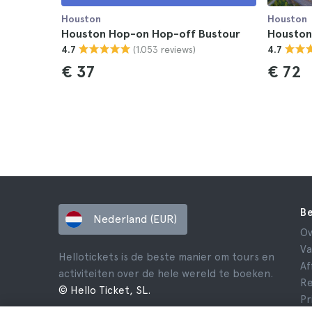
Houston
Houston
Houston Hop-on Hop-off Bustour
Houston
(1.053 reviews)
4.7
4.7
€ 37
€ 72
Be
Nederland (EUR)
Ov
Va
Hellotickets is de beste manier om tours en
Af
activiteiten over de hele wereld te boeken.
Re
© Hello Ticket, SL.
Pr