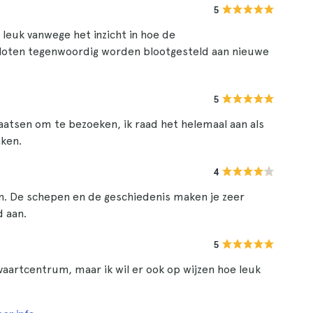
5
 leuk vanwege het inzicht in hoe de
iloten tegenwoordig worden blootgesteld aan nieuwe
5
plaatsen om te bezoeken, ik raad het helemaal aan als
aken.
4
um. De schepen en de geschiedenis maken je zeer
d aan.
5
artcentrum, maar ik wil er ook op wijzen hoe leuk