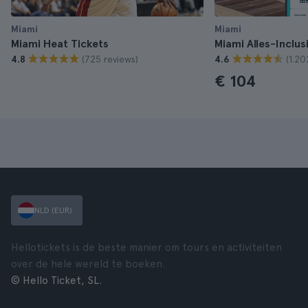
Miami
Miami
Miami Heat Tickets
Miami Alles-Inclus
(725 reviews)
(1.20
4.8
4.6
€ 104
NLD (EUR)
Hellotickets is de beste manier om tours en activiteiten
over de hele wereld te boeken.
© Hello Ticket, SL.