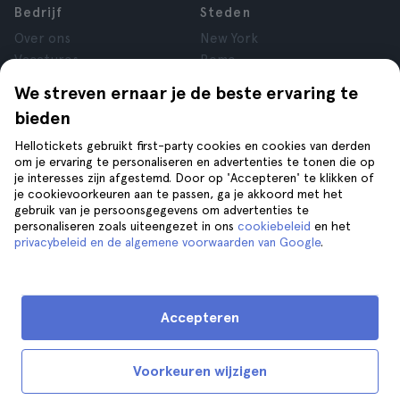
Bedrijf
Steden
Over ons
New York
Vacatures
Rome
Affiliate
Parijs
We streven ernaar je de beste ervaring te
Reviews
Londen
bieden
Privacy
Granada
Voorwaarden
Krakau
Hellotickets gebruikt first-party cookies en cookies van derden
om je ervaring te personaliseren en advertenties te tonen die op
Juridische kennisgeving
Tenerife
je interesses zijn afgestemd. Door op 'Accepteren' te klikken of
Cookies
je cookievoorkeuren aan te passen, ga je akkoord met het
gebruik van je persoonsgegevens om advertenties te
personaliseren zoals uiteengezet in ons
cookiebeleid
en het
Help
Volg ons op
privacybeleid en de algemene voorwaarden van Google
.
Help
Contact opnemen
Accepteren
Voorkeuren wijzigen