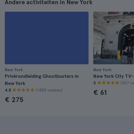
Andere activiteiten in New York
New York
New York
Privérondleiding Ghostbusters in
New York City TV-
(507 re
New York
5
(1.888 reviews)
4.8
€ 61
€ 275