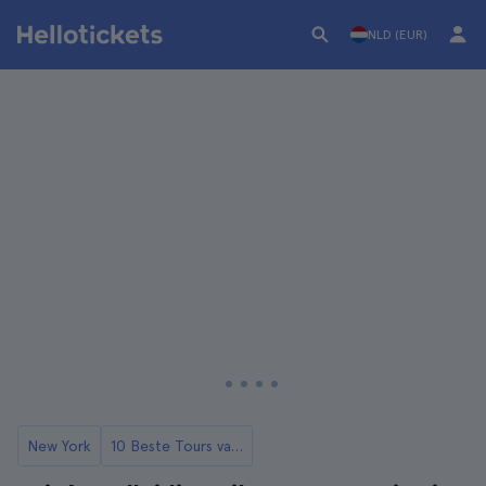
NLD (EUR)
New York
10 Beste Tours van TV en Films in New York