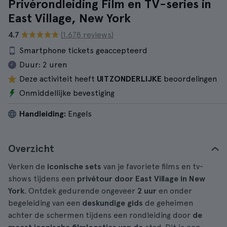
Privérondleiding Film en TV-series in
East Village, New York
4.7
(1.678 reviews)
Smartphone tickets geaccepteerd
Duur:
2 uren
Deze activiteit heeft
UITZONDERLIJKE
beoordelingen
Onmiddellijke bevestiging
Handleiding:
Engels
Overzicht
Verken de
iconische sets
van je favoriete films en tv-
shows tijdens een
privétour door East Village in New
York
. Ontdek gedurende ongeveer
2 uur
en onder
begeleiding van een
deskundige gids
de geheimen
achter de schermen tijdens een rondleiding door
de