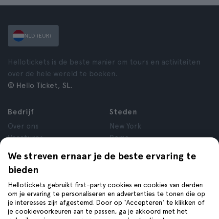
NLD (EUR)
Hellotickets is de beste manier om tours en activiteiten
over de hele wereld te boeken.
© Hello Ticket, SL.
Bedrijf
Steden
Over ons
New York
Vacatures
Rome
Affiliate
Parijs
We streven ernaar je de beste ervaring te
Reviews
Londen
bieden
Privacy
Granada
Voorwaarden
Krakau
Hellotickets gebruikt first-party cookies en cookies van derden
om je ervaring te personaliseren en advertenties te tonen die op
Juridische kennisgeving
Tenerife
je interesses zijn afgestemd. Door op 'Accepteren' te klikken of
Cookies
je cookievoorkeuren aan te passen, ga je akkoord met het