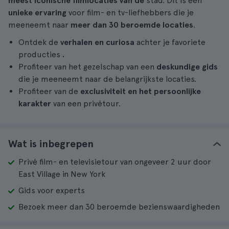
meest iconische filmlocaties van de
stad. Dit is een
unieke ervaring
voor film- en tv-liefhebbers die je
meeneemt naar
meer dan 30 beroemde locaties
.
Ontdek de
verhalen en curiosa
achter je favoriete
producties
.
Profiteer van het gezelschap van een
deskundige gids
die je meeneemt naar de belangrijkste locaties.
Profiteer van de
exclusiviteit en het persoonlijke
karakter
van een privétour.
Wat is inbegrepen
Privé film- en televisietour van ongeveer 2 uur door
East Village in New York
Gids voor experts
Bezoek meer dan 30 beroemde bezienswaardigheden