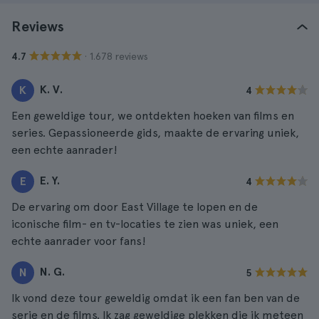
Reviews
· 1.678 reviews
4.7
K. V.
K
4
Een geweldige tour, we ontdekten hoeken van films en
series. Gepassioneerde gids, maakte de ervaring uniek,
een echte aanrader!
E. Y.
E
4
De ervaring om door East Village te lopen en de
iconische film- en tv-locaties te zien was uniek, een
echte aanrader voor fans!
N. G.
N
5
Ik vond deze tour geweldig omdat ik een fan ben van de
serie en de films. Ik zag geweldige plekken die ik meteen