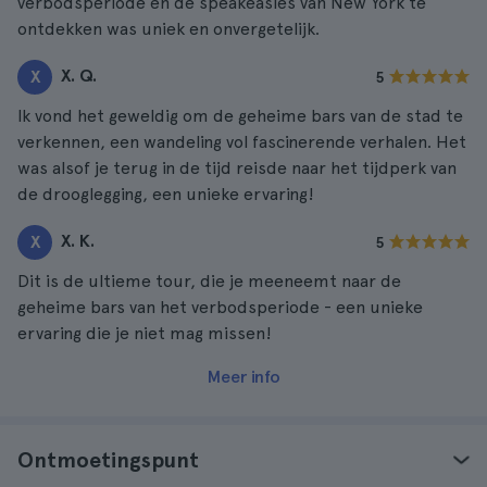
verbodsperiode en de speakeasies van New York te
ontdekken was uniek en onvergetelijk.
X. Q.
X
5
Ik vond het geweldig om de geheime bars van de stad te
verkennen, een wandeling vol fascinerende verhalen. Het
was alsof je terug in de tijd reisde naar het tijdperk van
de drooglegging, een unieke ervaring!
X. K.
X
5
Dit is de ultieme tour, die je meeneemt naar de
geheime bars van het verbodsperiode - een unieke
ervaring die je niet mag missen!
Meer info
Ontmoetingspunt