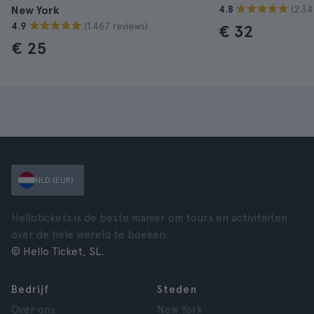
(2.34
New York
4.8
(1.467 reviews)
4.9
€ 32
€ 25
NLD (EUR)
Hellotickets is de beste manier om tours en activiteiten
over de hele wereld te boeken.
© Hello Ticket, SL.
Bedrijf
Steden
Over ons
New York