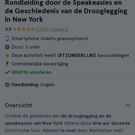
Rondleiding door de Speakeasies en
de Geschiedenis van de Drooglegging
in New York
4.8
(1.543 reviews)
Smartphone tickets geaccepteerd
Duur:
3 uren
Deze activiteit heeft
UITZONDERLIJKE
beoordelingen
Onmiddellijke bevestiging
GRATIS annuleren
Handleiding:
Engels
Overzicht
Ontdek de geheimen van
de drooglegging en de
speakeasies van New York
tijdens deze
drie uur durende
historische tour. Wandel
te voet
door Manhattan met