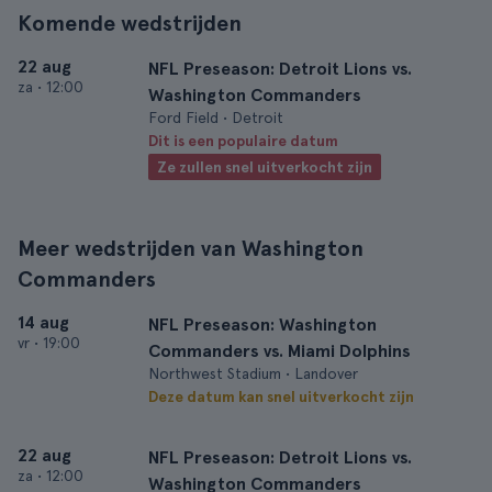
Komende wedstrijden
22 aug
NFL Preseason: Detroit Lions vs.
za
•
12:00
Washington Commanders
Ford Field • Detroit
Dit is een populaire datum
Ze zullen snel uitverkocht zijn
Meer wedstrijden van Washington
Commanders
14 aug
NFL Preseason: Washington
vr
•
19:00
Commanders vs. Miami Dolphins
Northwest Stadium • Landover
Deze datum kan snel uitverkocht zijn
22 aug
NFL Preseason: Detroit Lions vs.
za
•
12:00
Washington Commanders