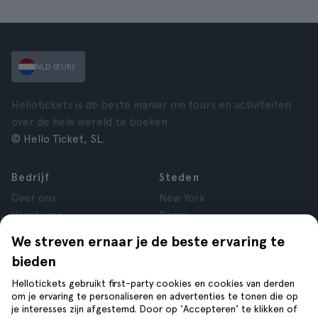
NLD (EUR)
Hellotickets is de beste manier om tours en activiteiten
over de hele wereld te boeken.
© Hello Ticket, SL.
Bedrijf
Steden
Over ons
New York
Vacatures
Rome
Affiliate
Parijs
We streven ernaar je de beste ervaring te
Reviews
Londen
bieden
Privacy
Granada
Voorwaarden
Krakau
Hellotickets gebruikt first-party cookies en cookies van derden
om je ervaring te personaliseren en advertenties te tonen die op
Juridische kennisgeving
Tenerife
je interesses zijn afgestemd. Door op 'Accepteren' te klikken of
Cookies