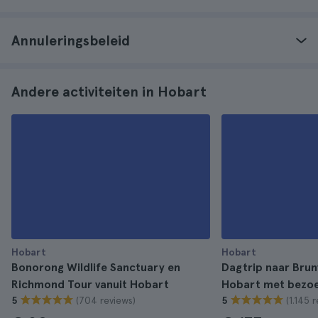
Annuleringsbeleid
Andere activiteiten in Hobart
Hobart
Hobart
Bonorong Wildlife Sanctuary en
Dagtrip naar Bruny
Richmond Tour vanuit Hobart
Hobart met bezoe
(704 reviews)
(1.145 
5
5