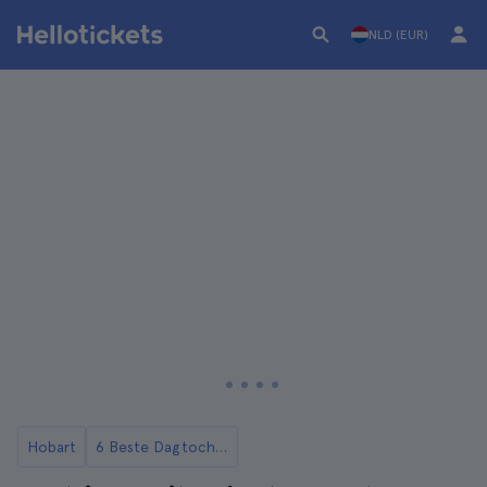
NLD (EUR)
Hobart
6 Beste Dagtochten vanuit Hobart