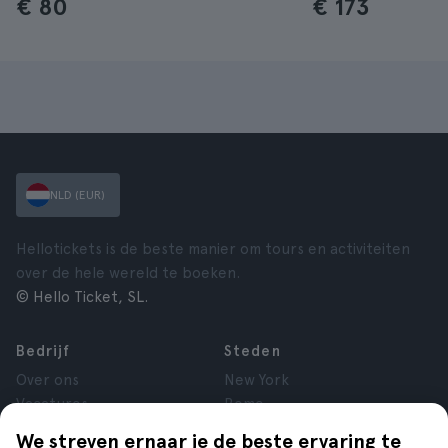
€ 80
€ 173
NLD (EUR)
Hellotickets is de beste manier om tours en activiteiten
over de hele wereld te boeken.
© Hello Ticket, SL.
Bedrijf
Steden
Over ons
New York
Vacatures
Rome
Affiliate
Parijs
We streven ernaar je de beste ervaring te