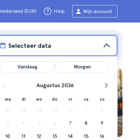
Nederland (EUR)
Help
Mijn account
Selecteer data
Vandaag
Morgen
t-
Augustus 2026
ma
di
wo
do
vr
za
zo
27
28
29
30
31
1
2
 wat je
3
4
5
6
7
8
9
10
11
12
13
14
15
16