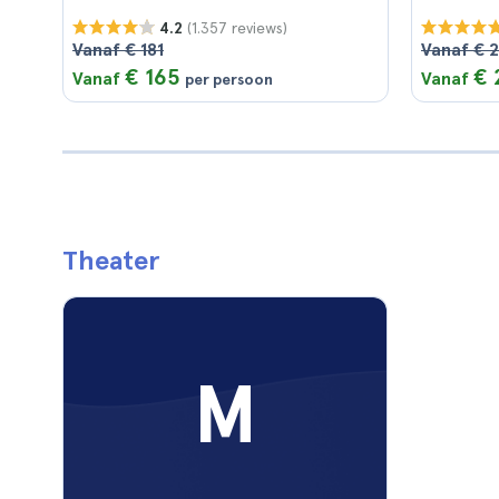
(1.357 reviews)
4.2
Vanaf € 181
Vanaf € 
€ 165
€ 
Vanaf
Vanaf
per persoon
Theater
M