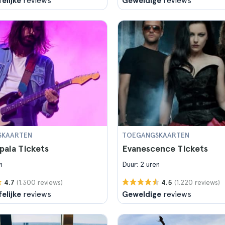
elijke
reviews
Geweldige
reviews
SKAARTEN
TOEGANGSKAARTEN
pala Tickets
Evanescence Tickets
n
Duur: 2 uren
(1.300 reviews)
(1.220 reviews)
4.7
4.5
elijke
reviews
Geweldige
reviews