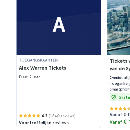
A
TOEGANGSKAARTEN
Tickets 
Alex Warren Tickets
van de 
Duur: 2 uren
Onmiddelli
Toegankeli
Smartphon
Grati
Vanaf € 1
(1.640 reviews)
4.7
€ 
Vanaf
Voortreffelijke
reviews