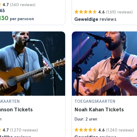
(360 reviews)
4.7
143
(1.610 reviews)
4.6
130
per persoon
Geweldige
reviews
SKAARTEN
TOEGANGSKAARTEN
hnson Tickets
Noah Kahan Tickets
n
Duur: 2 uren
(1.270 reviews)
(1.240 reviews)
4.7
4.6