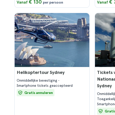
€ 130
€ 
Vanaf
Vanaf
per persoon
Helikoptertour Sydney
Tickets 
Nationaa
Onmiddellijke bevestiging
Sydney
Smartphone tickets geaccepteerd
Gratis annuleren
Onmiddelli
Toegankeli
Smartphon
Grati