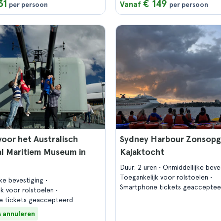
31
€ 149
Vanaf
per persoon
per persoon
voor het Australisch
Sydney Harbour Zonsop
l Maritiem Museum in
Kajaktocht
Duur: 2 uren
Onmiddellijke beve
Toegankelijk voor rolstoelen
jke bevestiging
Smartphone tickets geacceptee
jk voor rolstoelen
e tickets geaccepteerd
s annuleren