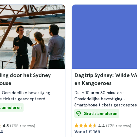
ing door het Sydney
Dagtrip Sydney: Wilde 
ouse
en Kangoeroes
Onmiddellijke bevestiging
Duur: 10 uren 30 minuten
e tickets geaccepteerd
Onmiddellijke bevestiging
Smartphone tickets geacceptee
s annuleren
Gratis annuleren
(735 reviews)
(725 reviews)
4.3
4.4
34
Vanaf € 163