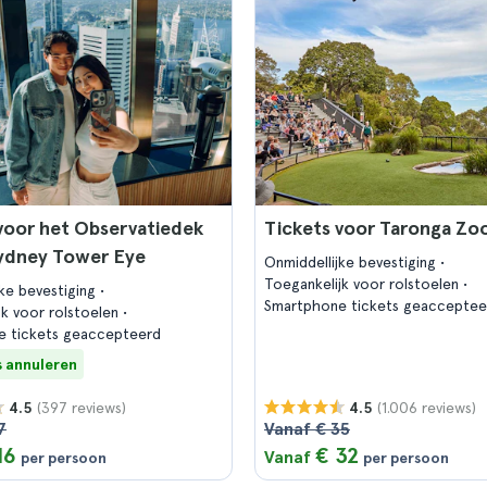
voor het Observatiedek
Tickets voor Taronga Zo
Sydney Tower Eye
Onmiddellijke bevestiging
Toegankelijk voor rolstoelen
jke bevestiging
Smartphone tickets geacceptee
jk voor rolstoelen
e tickets geaccepteerd
s annuleren
(397 reviews)
(1.006 reviews)
4.5
4.5
7
Vanaf € 35
16
€ 32
Vanaf
per persoon
per persoon