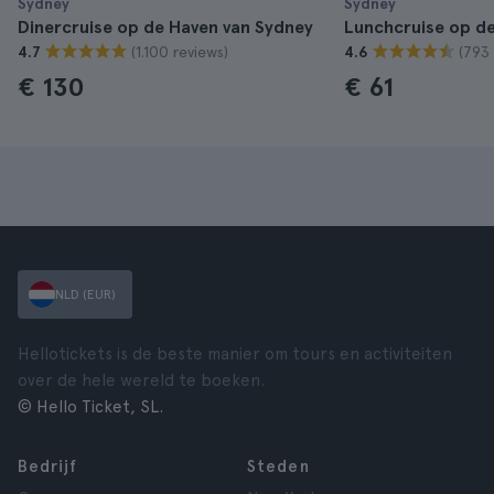
Sydney
Sydney
Dinercruise op de Haven van Sydney
Lunchcruise op d
(1.100 reviews)
(793 
4.7
4.6
€ 130
€ 61
NLD (EUR)
Hellotickets is de beste manier om tours en activiteiten
over de hele wereld te boeken.
© Hello Ticket, SL.
Bedrijf
Steden