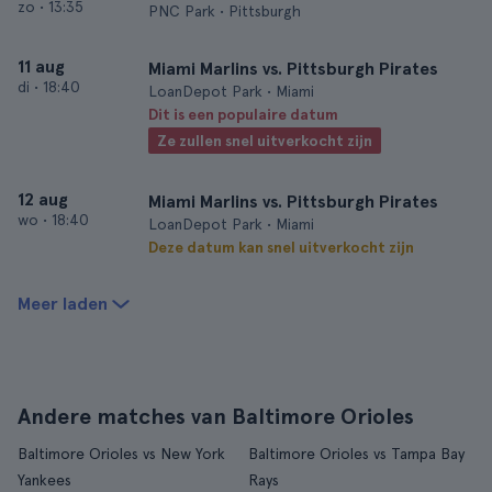
zo
•
13:35
PNC Park • Pittsburgh
11 aug
Miami Marlins vs. Pittsburgh Pirates
di
•
18:40
LoanDepot Park • Miami
Dit is een populaire datum
Ze zullen snel uitverkocht zijn
12 aug
Miami Marlins vs. Pittsburgh Pirates
wo
•
18:40
LoanDepot Park • Miami
Deze datum kan snel uitverkocht zijn
Meer laden
Andere matches van Baltimore Orioles
Baltimore Orioles vs New York
Baltimore Orioles vs Tampa Bay
Yankees
Rays