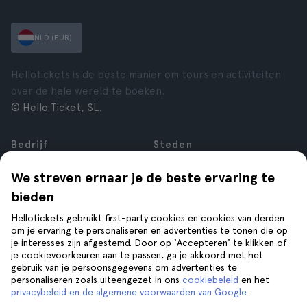
NLD (EUR)
Hellotickets is de beste manier om tours en activiteiten
over de hele wereld te boeken.
© Hello Ticket, SL.
Bedrijf
Steden
Over ons
New York
We streven ernaar je de beste ervaring te
Vacatures
Rome
bieden
Affiliate
Parijs
Reviews
Londen
Hellotickets gebruikt first-party cookies en cookies van derden
Privacy
Granada
om je ervaring te personaliseren en advertenties te tonen die op
je interesses zijn afgestemd. Door op 'Accepteren' te klikken of
Voorwaarden
Krakau
je cookievoorkeuren aan te passen, ga je akkoord met het
Juridische kennisgeving
Tenerife
gebruik van je persoonsgegevens om advertenties te
Cookies
personaliseren zoals uiteengezet in ons
cookiebeleid
en het
privacybeleid en de algemene voorwaarden van Google
.