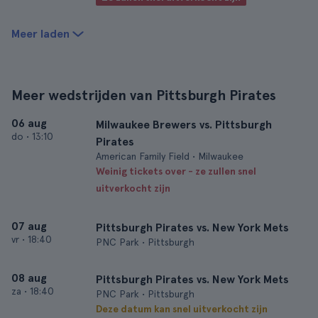
Meer laden
Meer wedstrijden van Pittsburgh Pirates
06 aug
Milwaukee Brewers vs. Pittsburgh
do
•
13:10
Pirates
American Family Field • Milwaukee
Weinig tickets over - ze zullen snel
uitverkocht zijn
07 aug
Pittsburgh Pirates vs. New York Mets
vr
•
18:40
PNC Park • Pittsburgh
08 aug
Pittsburgh Pirates vs. New York Mets
za
•
18:40
PNC Park • Pittsburgh
Deze datum kan snel uitverkocht zijn