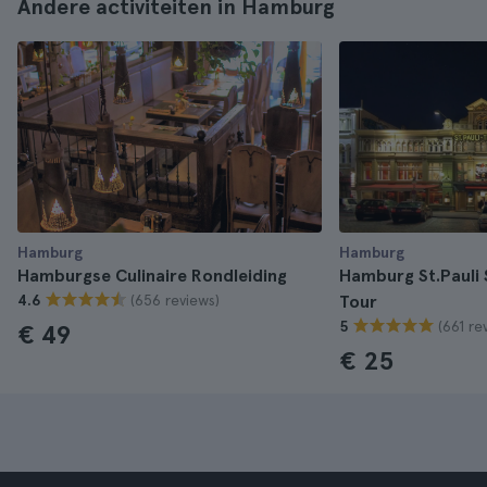
Andere activiteiten in Hamburg
Hamburg
Hamburg
Hamburgse Culinaire Rondleiding
Hamburg St.Pauli 
(656 reviews)
4.6
Tour
(661 re
5
€ 49
€ 25