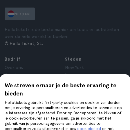
NLD (EUR)
Hellotickets is de beste manier om tours en activiteiten
over de hele wereld te boeken.
© Hello Ticket, SL.
Bedrijf
Steden
Over ons
New York
Vacatures
Rome
Affiliate
Parijs
We streven ernaar je de beste ervaring te
Reviews
Londen
bieden
Privacy
Granada
Voorwaarden
Krakau
Hellotickets gebruikt first-party cookies en cookies van derden
om je ervaring te personaliseren en advertenties te tonen die op
Juridische kennisgeving
Tenerife
je interesses zijn afgestemd. Door op 'Accepteren' te klikken of
Cookies
je cookievoorkeuren aan te passen, ga je akkoord met het
gebruik van je persoonsgegevens om advertenties te
personaliseren zoals uiteengezet in ons
cookiebeleid
en het