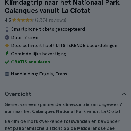
Klimdagtrip naar het Nationaal Park
Calanques vanuit La Ciotat
4.5
(2.374 reviews)
Smartphone tickets geaccepteerd
Duur:
7 uren
Deze activiteit heeft
UITSTEKENDE
beoordelingen
Onmiddellijke bevestiging
GRATIS annuleren
Handleiding:
Engels, Frans
Overzicht
Geniet van een spannende
klimexcursie
van ongeveer
7
uur
naar het
Calanques National Park
vanuit La Ciotat.
Beklim de indrukwekkende
rotswanden
en bewonder
het
panoramische uitzicht op de Middellandse Zee