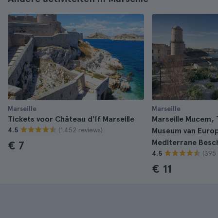
Marseille
Marseille
Tickets voor Château d'If Marseille
Marseille Mucem, 
(1.452 reviews)
4.5
Museum van Europ
Mediterrane Besc
€ 7
(395 
4.5
€ 11