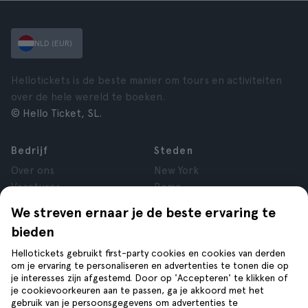
NLD (EUR)
Hellotickets is de beste manier om tours en activiteiten
over de hele wereld te boeken.
© Hello Ticket, SL.
Bedrijf
Steden
Over ons
New York
Vacatures
Rome
Affiliate
Parijs
We streven ernaar je de beste ervaring te
Reviews
Londen
bieden
Privacy
Granada
Voorwaarden
Krakau
Hellotickets gebruikt first-party cookies en cookies van derden
om je ervaring te personaliseren en advertenties te tonen die op
Juridische kennisgeving
Tenerife
je interesses zijn afgestemd. Door op 'Accepteren' te klikken of
Cookies
je cookievoorkeuren aan te passen, ga je akkoord met het
gebruik van je persoonsgegevens om advertenties te