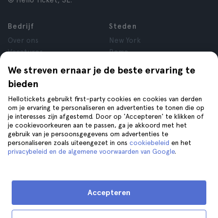
© Hello Ticket, SL.
Bedrijf
Steden
Over ons
New York
Vacatures
Rome
Affiliate
Parijs
We streven ernaar je de beste ervaring te
Reviews
Londen
bieden
Privacy
Granada
Voorwaarden
Krakau
Hellotickets gebruikt first-party cookies en cookies van derden
om je ervaring te personaliseren en advertenties te tonen die op
Juridische kennisgeving
Tenerife
je interesses zijn afgestemd. Door op 'Accepteren' te klikken of
Cookies
je cookievoorkeuren aan te passen, ga je akkoord met het
gebruik van je persoonsgegevens om advertenties te
personaliseren zoals uiteengezet in ons
cookiebeleid
en het
Help
Volg ons op
privacybeleid en de algemene voorwaarden van Google
.
Help
Contact opnemen
Accepteren