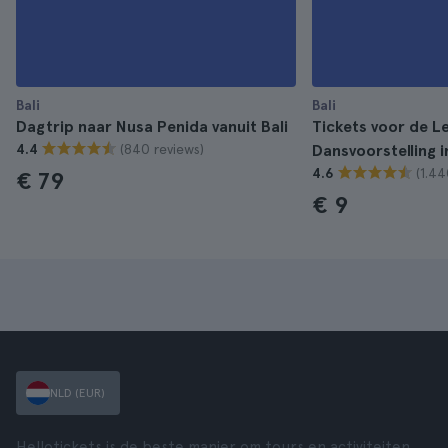
Bali
Bali
Dagtrip naar Nusa Penida vanuit Bali
Tickets voor de L
(840 reviews)
4.4
Dansvoorstelling 
(1.44
4.6
€ 79
€ 9
NLD (EUR)
Hellotickets is de beste manier om tours en activiteiten