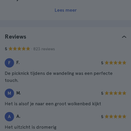
Lees meer
Reviews
· 823 reviews
5
F.
F
5
De picknick tijdens de wandeling was een perfecte
touch.
M.
M
5
Het is alsof je naar een groot wolkenbed kijkt
A.
A
5
Het uitzicht is dromerig