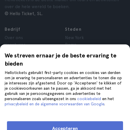
over de hele wereld te boeken.
© Hello Ticket, SL.
Bedrijf
Steden
Over ons
New York
Vacatures
Rome
Affiliate
Parijs
We streven ernaar je de beste ervaring te
Reviews
Londen
bieden
Privacy
Granada
Voorwaarden
Krakau
Hellotickets gebruikt first-party cookies en cookies van derden
om je ervaring te personaliseren en advertenties te tonen die op
Juridische kennisgeving
Tenerife
je interesses zijn afgestemd. Door op 'Accepteren' te klikken of
Cookies
je cookievoorkeuren aan te passen, ga je akkoord met het
gebruik van je persoonsgegevens om advertenties te
personaliseren zoals uiteengezet in ons
cookiebeleid
en het
Help
Volg ons op
privacybeleid en de algemene voorwaarden van Google
.
Help
Contact opnemen
Accepteren