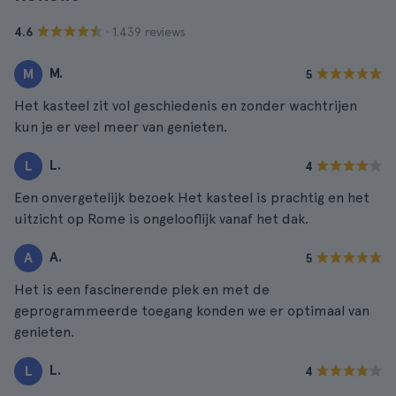
· 1.439 reviews
4.6
M.
M
5
Het kasteel zit vol geschiedenis en zonder wachtrijen
kun je er veel meer van genieten.
L.
L
4
Een onvergetelijk bezoek Het kasteel is prachtig en het
uitzicht op Rome is ongelooflijk vanaf het dak.
A.
A
5
Het is een fascinerende plek en met de
geprogrammeerde toegang konden we er optimaal van
genieten.
L.
L
4