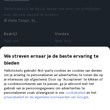
Hellotickets is de beste manier om tours en activiteiten
over de hele wereld te boeken.
© Hello Ticket, SL.
Bedrijf
Steden
Over ons
New York
Vacatures
Rome
Affiliate
Parijs
We streven ernaar je de beste ervaring te
Reviews
Londen
bieden
Privacy
Granada
Voorwaarden
Krakau
Hellotickets gebruikt first-party cookies en cookies van derden
om je ervaring te personaliseren en advertenties te tonen die op
Juridische kennisgeving
Tenerife
je interesses zijn afgestemd. Door op 'Accepteren' te klikken of
Cookies
je cookievoorkeuren aan te passen, ga je akkoord met het
gebruik van je persoonsgegevens om advertenties te
personaliseren zoals uiteengezet in ons
cookiebeleid
en het
Help
Volg ons op
privacybeleid en de algemene voorwaarden van Google
.
Help
Contact opnemen