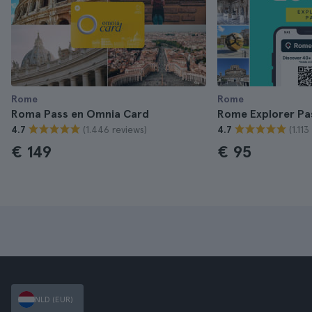
Rome
Rome
Roma Pass en Omnia Card
Rome Explorer Pa
(1.446 reviews)
(1.11
4.7
4.7
€ 149
€ 95
NLD (EUR)