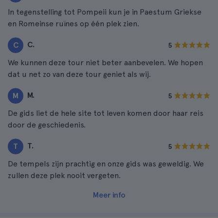
In tegenstelling tot Pompeii kun je in Paestum Griekse
en Romeinse ruïnes op één plek zien.
C.
C
5
We kunnen deze tour niet beter aanbevelen. We hopen
dat u net zo van deze tour geniet als wij.
M.
M
5
De gids liet de hele site tot leven komen door haar reis
door de geschiedenis.
T.
T
5
De tempels zijn prachtig en onze gids was geweldig. We
zullen deze plek nooit vergeten.
Meer info