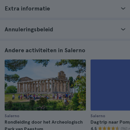
Extra informatie
Annuleringsbeleid
Andere activiteiten in Salerno
Salerno
Salerno
Rondleiding door het Archeologisch
Dagtrip naar Pomp
(961 
Park van Paestum
4.5