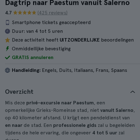
Dagtrip naar Paestum vanuit Salerno
4.7
(425 reviews)
Smartphone tickets geaccepteerd
Duur:
van 4 tot 5 uren
Deze activiteit heeft
UITZONDERLIJKE
beoordelingen
Onmiddellijke bevestiging
GRATIS annuleren
Handleiding:
Engels, Duits, Italiaans, Frans, Spaans
Overzicht
Mis deze
privé-excursie naar Paestum
, een
opmerkelijke Grieks-Romeinse stad, niet
vanuit Salerno
,
op 40 kilometer afstand. U krijgt een pendeldienst van
en naar
de stad. Een
professionele gids
zal u begeleiden
tijdens de hele ervaring, die ongeveer
4 tot 5 uur
zal