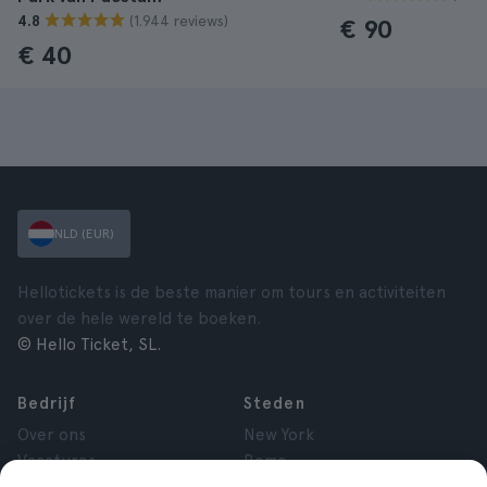
(1.944 reviews)
4.8
€ 90
€ 40
NLD (EUR)
Hellotickets is de beste manier om tours en activiteiten
over de hele wereld te boeken.
© Hello Ticket, SL.
Bedrijf
Steden
Over ons
New York
Vacatures
Rome