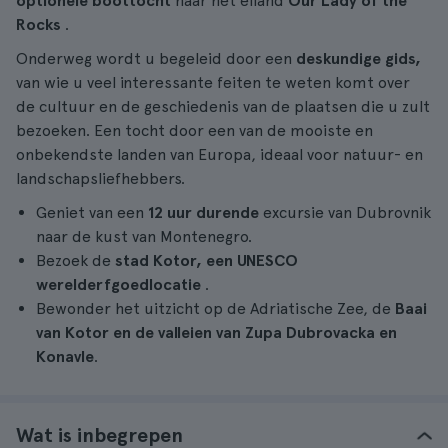
optionele boottocht
naar het eiland
Our Lady of the
Rocks
.
Onderweg wordt u begeleid door een
deskundige gids,
van wie u veel interessante feiten te weten komt over
de cultuur en de geschiedenis van de plaatsen die u zult
bezoeken. Een tocht door een van de mooiste en
onbekendste landen van Europa, ideaal voor natuur- en
landschapsliefhebbers.
Geniet van een
12 uur durende
excursie van Dubrovnik
naar de kust van Montenegro.
Bezoek de
stad Kotor, een UNESCO
werelderfgoedlocatie
.
Bewonder het uitzicht op de Adriatische Zee, de
Baai
van Kotor en de valleien van Zupa Dubrovacka en
Konavle
.
Wat is inbegrepen