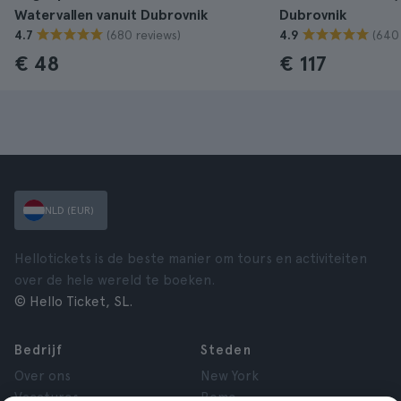
Watervallen vanuit Dubrovnik
Dubrovnik
(680 reviews)
(640
4.7
4.9
€ 48
€ 117
NLD (EUR)
Hellotickets is de beste manier om tours en activiteiten
over de hele wereld te boeken.
© Hello Ticket, SL.
Bedrijf
Steden
Over ons
New York
Vacatures
Rome