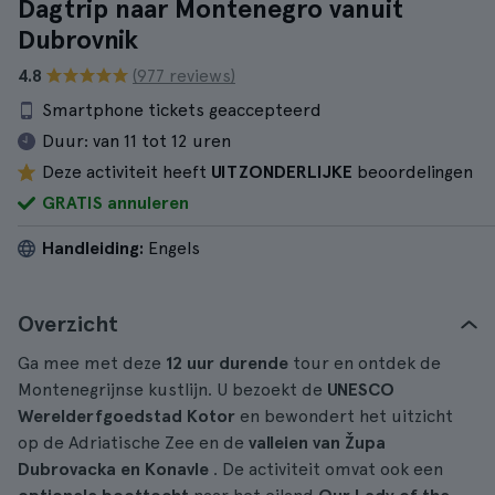
Dagtrip naar Montenegro vanuit
Dubrovnik
4.8
(977 reviews)
Smartphone tickets geaccepteerd
Duur:
van 11 tot 12 uren
Deze activiteit heeft
UITZONDERLIJKE
beoordelingen
GRATIS annuleren
Handleiding:
Engels
Overzicht
Ga mee met deze
12 uur durende
tour en ontdek de
Montenegrijnse kustlijn. U bezoekt de
UNESCO
Werelderfgoedstad Kotor
en bewondert het uitzicht
op de Adriatische Zee en de
valleien van Župa
Dubrovacka en Konavle
. De activiteit omvat ook een