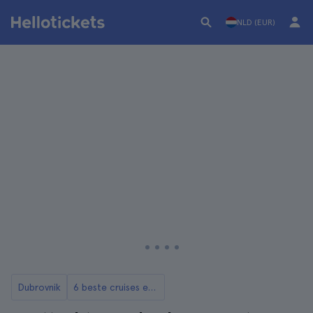
NLD (EUR)
Dubrovnik
6 beste cruises en rondvaarten in Dubrovnik