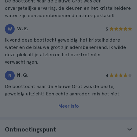
De boottocht naar de Blauwe Grot was een
onvergetelijke ervaring, de kleuren en het kristalheldere
water zijn een adembenemend natuurspektakel!
W. E.
W
5
Ik vond deze boottocht geweldig; het kristalheldere
water en de blauwe grot zijn adembenemend. Ik wilde
deze plek altijd al zien en het overtrof mijn
verwachtingen.
N. Q.
N
4
De boottocht naar de Blauwe Grot was de beste,
geweldig uitzicht! Een echte aanrader, mis het niet.
Meer info
Ontmoetingspunt