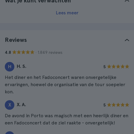
Wat je kunt verwachten
Lees meer
Reviews
· 1.849 reviews
4.8
H. S.
H
5
Het diner en het Fadoconcert waren onvergetelijke
ervaringen, hoewel de organisatie van de tour soepeler
kon.
X. A.
X
5
De avond in Porto was magisch met een heerlijk diner en
een Fadoconcert dat de ziel raakte - onvergetelijk!