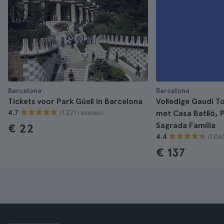
Barcelona
Barcelona
Tickets voor Park Güell in Barcelona
Volledige Gaudí T
(1.221 reviews)
4.7
met Casa Batlló, P
Sagrada Família
€ 22
(1.06
4.4
€ 137