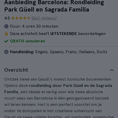
Aanbieding Barcelona: Rondleiding
Park Güell en Sagrada Familia
4.5
(863 reviews)
Duur:
4 uren 30 minuten
Deze activiteit heeft
UITSTEKENDE
beoordelingen
GRATIS annuleren
Handleiding:
Engels, Spaans, Frans, Italiaans, Duits
Overzicht
Ontdek twee van Gaudí’s meest iconische bouwwerken
tijdens deze
rondleiding door Park Güell en de Sagrada
Familia
, een ideale ervaring voor wie twee absolute
must-sees van Barcelona in één georganiseerd bezoek
wil leren kennen. Het is een perfect voorstel om je
onder te dompelen in het creatieve universum van
Gaudí via twee unieke locaties, vol symboliek, organische