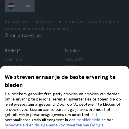
NLD (EUR)
Hellotickets is de beste manier om tours en activiteiten
over de hele wereld te boeken.
© Hello Ticket, SL.
Bedrijf
Steden
Over ons
New York
Vacatures
Rome
Affiliate
Parijs
We streven ernaar je de beste ervaring te
Reviews
Londen
bieden
Privacy
Granada
Voorwaarden
Krakau
Hellotickets gebruikt first-party cookies en cookies van derden
om je ervaring te personaliseren en advertenties te tonen die op
Juridische kennisgeving
Tenerife
je interesses zijn afgestemd. Door op 'Accepteren' te klikken of
Cookies
je cookievoorkeuren aan te passen, ga je akkoord met het
gebruik van je persoonsgegevens om advertenties te
personaliseren zoals uiteengezet in ons
cookiebeleid
en het
Help
Volg ons op
privacybeleid en de algemene voorwaarden van Google
.