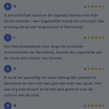
R.
R
4
Ik bezocht Park Güell en de Sagrada Familia met mijn
beste vriendin - een ongelooflijk mooie en cultureel rijke
ervaring die je niet mag missen in Barcelona!
I.
I
5
Een indrukwekkende tour langs de iconische
monumenten van Barcelona, hoewel de organisatie van
de route iets vlotter zou kunnen.
A.
A
4
Ik vond het geweldig om twee belangrijke plekken in
Barcelona te zien met een gids die mijn taal sprak. Het
was erg interessant en ik heb veel geleerd over de
cultuur van de stad.
N.
N
5