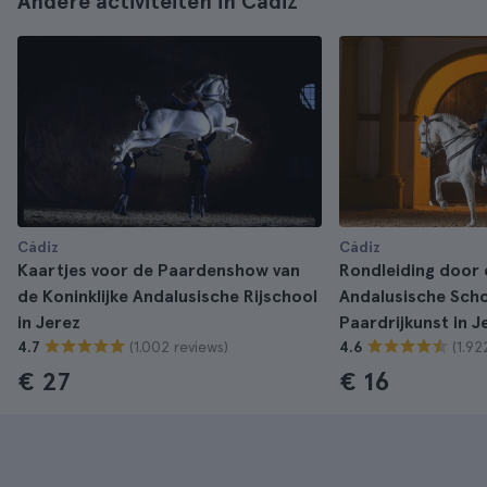
Andere activiteiten in Cádiz
Cádiz
Cádiz
Kaartjes voor de Paardenshow van
Rondleiding door 
de Koninklijke Andalusische Rijschool
Andalusische Scho
in Jerez
Paardrijkunst in J
(1.002 reviews)
(1.92
4.7
4.6
€ 27
€ 16