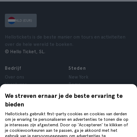
NLD (EUR)
Hellotickets is de beste manier om tours en activiteiten
over de hele wereld te boeken.
© Hello Ticket, SL.
Bedrijf
Steden
Over ons
New York
Vacatures
Rome
Affiliate
Parijs
We streven ernaar je de beste ervaring te
Reviews
Londen
bieden
Privacy
Granada
Voorwaarden
Krakau
Hellotickets gebruikt first-party cookies en cookies van derden
om je ervaring te personaliseren en advertenties te tonen die op
Juridische kennisgeving
Tenerife
je interesses zijn afgestemd. Door op 'Accepteren' te klikken of
Cookies
je cookievoorkeuren aan te passen, ga je akkoord met het
gebruik van je persoonsgegevens om advertenties te